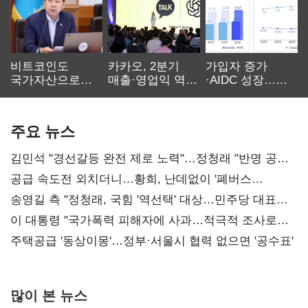
비트코인도
카카오, 2분기
가입자 증가
국가자산으로…'
매출·영업익 역대
·AIDC 성장…
보관·평가·처분'
최대…에이전트
SKT 2분기 성장
기준은 숙제
AI 수익화 관건
본궤도
주요 뉴스
김민석 "경선갈등 완전 제로 노력"…정청래 "반명 공세
사과부터"
공급 속도전 외치더니…황희, 난데없이 '폐버스
리모델링' 제안
송영길 측 "정청래, 국힘 '역선택' 대상…민주당 대표로
총선 지휘 못해"
이 대통령 "국가폭력 피해자에 사과…적극적 조사로
진실 밝혀야"
주택공급 '동상이몽'…정부·서울시 협력 없으면 '공수표'
많이 본 뉴스