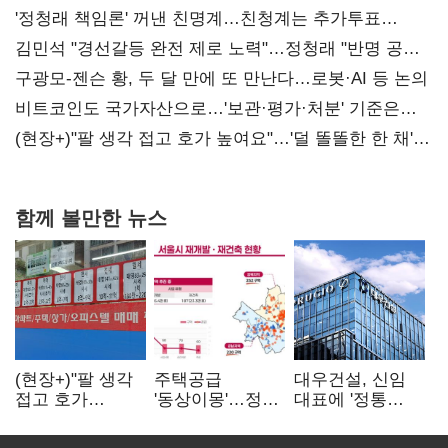
'정청래 책임론' 꺼낸 친명계…친청계는 추가투표
때리기
김민석 "경선갈등 완전 제로 노력"…정청래 "반명 공세
사과부터"
구광모-젠슨 황, 두 달 만에 또 만난다…로봇·AI 등 논의
비트코인도 국가자산으로…'보관·평가·처분' 기준은
숙제
(현장+)"팔 생각 접고 호가 높여요"…'덜 똘똘한 한 채'
20억 키맞추기
함께 볼만한 뉴스
(현장+)"팔 생각
주택공급
대우건설, 신임
접고 호가
'동상이몽'…정부
대표에 '정통
높여요"…'덜
·서울시 협력
대우맨' 이강석
똘똘한 한 채'
없으면 '공수표'
부사장 내정