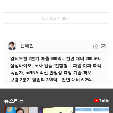
0/0
댓글 더보기
신태현
알테오젠 2분기 매출 689억…전년 대비 269.5%↑
삼성바이오, 노사 갈등 '진행형'…파업 여파 촉각
녹십자, mRNA 백신 안정성 측정 기술 확보
보령 2분기 영업익 238억…전년 대비 6.2%↓
뉴스리듬