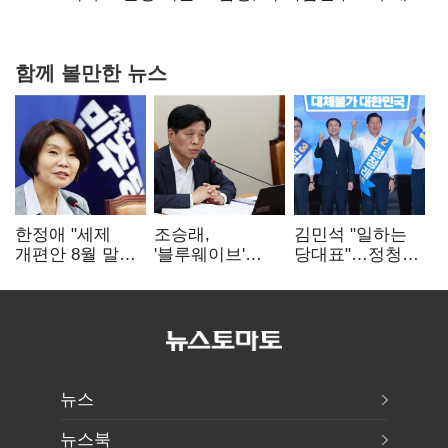
협력
함께 볼만한 뉴스
한정애 "세제
조승래,
김민석 "일하는
개편안 8월 말
'블루웨이브'
당대표"…정청래
정리…부동산
개인정보 유출
"의리가 제일
공급도 논의"
사과 "무거운
중요"
책임 통감"
뉴스
뉴스북