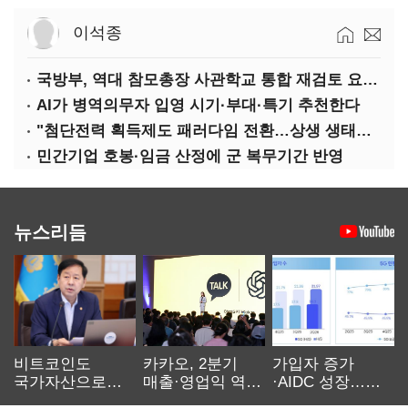
이석종
국방부, 역대 참모총장 사관학교 통합 재검토 요구에 "다양한 의견 수렴해 합리적 시스템 만들 것"
AI가 병역의무자 입영 시기·부대·특기 추천한다
"첨단전력 획득제도 패러다임 전환…상생 생태계 조성해 대체불가 K-방산 도약"
민간기업 호봉·임금 산정에 군 복무기간 반영
뉴스리듬
비트코인도
카카오, 2분기
가입자 증가
국가자산으로…'
매출·영업익 역대
·AIDC 성장…
보관·평가·처분'
최대…에이전트
SKT 2분기 성장