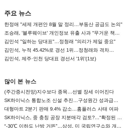
기준은 숙제
AI 수익화 관건
본궤도
주요 뉴스
한정애 "세제 개편안 8월 말 정리…부동산 공급도 논의"
조승래, '블루웨이브' 개인정보 유출 사과 "무거운 책임
통감"
김민석 "일하는 당대표"…정청래 "의리가 제일 중요"
김민석, 누적 45.42%로 경선 1위…정청래와 격차
0.86%p(2보)
김민석, 제주·인천 당대표 경선서 '1위'(1보)
많이 본 뉴스
(주간증시전망)지수보다 종목…선별 장세 이어진다
SK하이닉스 통합노조 신설 추진…구성원간 성과급
불만 확산
대형마트 2분기 판매 9.4% 감소…홈플러스 사태 여파
SK하이닉스, 중 충칭 공장 지분매각 검토?…“확정된 바
없어”
“-30℃ 이하도 난방 거뜬”…삼성, 미 국립연구소와 개발