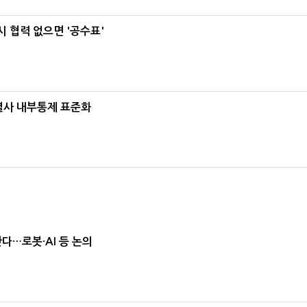
 협력 없으면 '공수표'
계열사 내부통제 표준화
난다…로봇·AI 등 논의