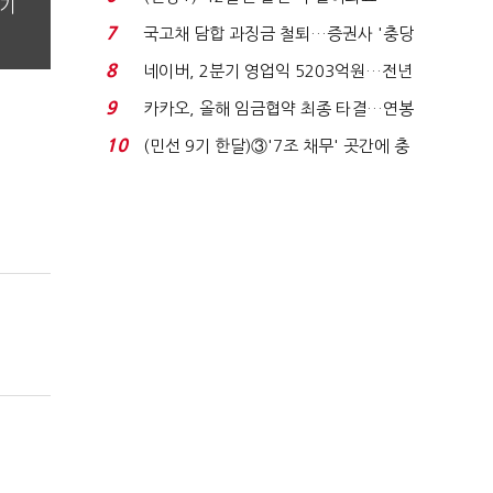
분기
빈 매대 채우며 문 연 ...
7
국고채 담합 과징금 철퇴…증권사 '충당
금 폭탄' 우려...
8
네이버, 2분기 영업익 5203억원…전년
비 0.2% 감소...
9
카카오, 올해 임금협약 최종 타결…연봉
6.3% 인상·격려...
10
(민선 9기 한달)③'7조 채무' 곳간에 충
격…추미애, 20년...