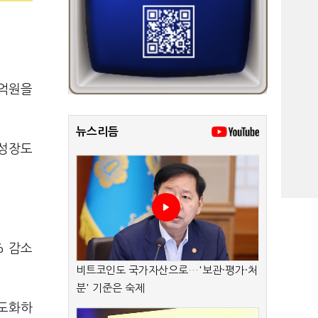
2억원을
뉴스리듬
 성장도
% 감소
비트코인도 국가자산으로…'보관·평가·처
분' 기준은 숙제
고도화하