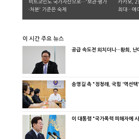
비트코인도 국가자산으로…'보관·평가
카카오, 
·처분' 기준은 숙제
최대…에이
이 시간 주요 뉴스
공급 속도전 외치더니…황희, 난
송영길 측 "정청래, 국힘 '역선
이 대통령 "국가폭력 피해자에 