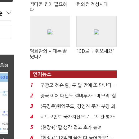
집다운 집이 필요하
편의점 전성시대
다
순
영화관의 시대는 끝
"CD로 구워오세요"
났다?
인기뉴스
1
구광모-젠슨 황, 두 달 만에 또 만난다…
로봇·AI 등 논...
2
중국 이어 대만도 설비투자…메모리 ‘삼
국전쟁’
3
(특징주)윙입푸드, 경영진 주가 부양 의
지에 상한가...
4
비트코인도 국가자산으로…'보관·평가·
처분' 기준은 ...
5
(현장+)"팔 생각 접고 호가 높여
요"…'덜 똘똘한 한 채' 20...
6
(현장+)"12일엔 물건 다 들어와요"…