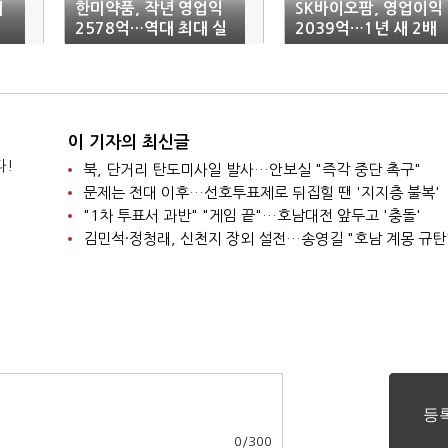
매
한미약품, 작년 영업익
SK바이오팜, 영업이익
2578억…역대 최대 실
2039억…1년 새 2배
적
증가
이 기자의 최신글
다!
북, 단거리 탄도미사일 발사…안보실 "즉각 중단 촉구"
문제는 전대 이후…선호투표제로 뒤집힐 땐 '지지층 불복'
"1차 투표서 과반" "게임 끝"…호남대전 앞두고 '충돌'
김민석·정청래, 신천지 장외 설전…송영길 "호남 계몽 규탄
0
/
300