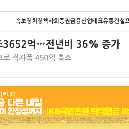
속보
정치
정책
사회
증권
금융
산업
테크
유통
건설
조3652억…전년비 36% 증가
로 적자폭 450억 축소