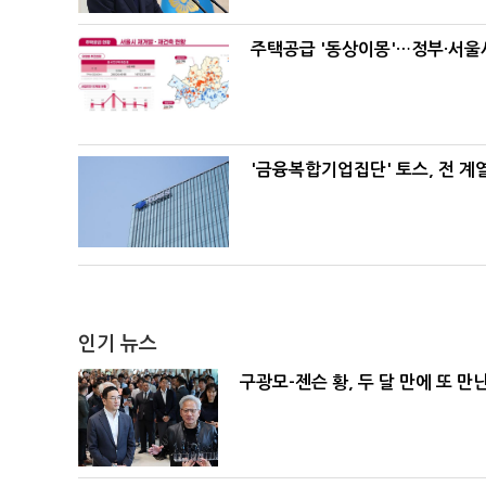
주택공급 '동상이몽'…정부·서울시
'금융복합기업집단' 토스, 전 
인기 뉴스
구광모-젠슨 황, 두 달 만에 또 만