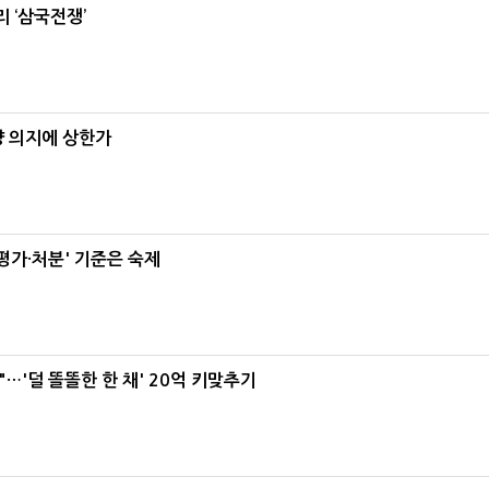
 ‘삼국전쟁’
양 의지에 상한가
가·처분' 기준은 숙제
"…'덜 똘똘한 한 채' 20억 키맞추기