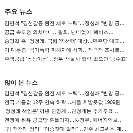
기준은 숙제
AI 수익화 관건
본궤도
주요 뉴스
김민석 "경선갈등 완전 제로 노력"…정청래 "반명 공세
사과부터"
공급 속도전 외치더니…황희, 난데없이 '폐버스
리모델링' 제안
송영길 측 "정청래, 국힘 '역선택' 대상…민주당 대표로
총선 지휘 못해"
이 대통령 "국가폭력 피해자에 사과…적극적 조사로
진실 밝혀야"
주택공급 '동상이몽'…정부·서울시 협력 없으면 '공수표'
많이 본 뉴스
김민석 "경선갈등 완전 제로 노력"…정청래 "반명 공세
사과부터"
전국 기름값 12주 연속 하락…서울 휘발윳값 1909원
'정청래 책임론' 꺼낸 친명계…친청계는 추가투표
때리기
전쟁에 원유 공급망 흔들리자…K-정유, 에너지안보
핵심으로 재부상
"팀 정청래 정리" "이중잣대 말라"…민주 최고위원 계파