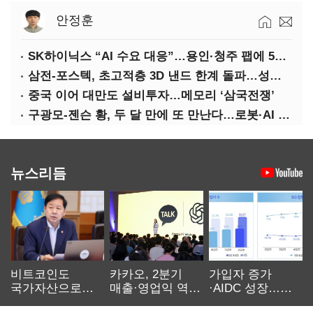
안정훈
SK하이닉스 “AI 수요 대응”…용인·청주 팹에 54조 투자
삼전-포스텍, 초고적층 3D 낸드 한계 돌파…성능·전력효율 개선
중국 이어 대만도 설비투자…메모리 ‘삼국전쟁’
구광모-젠슨 황, 두 달 만에 또 만난다…로봇·AI 등 논의
뉴스리듬
비트코인도
카카오, 2분기
가입자 증가
국가자산으로…'
매출·영업익 역대
·AIDC 성장…
보관·평가·처분'
최대…에이전트
SKT 2분기 성장