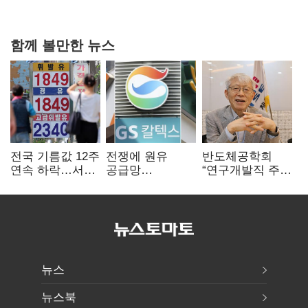
다툼 격화
함께 볼만한 뉴스
전국 기름값 12주
전쟁에 원유
반도체공학회
연속 하락…서울
공급망
“연구개발직 주
휘발윳값 1909원
흔들리자…K-
52시간제
정유, 에너지안보
개선해야”
핵심으로 재부상
뉴스
뉴스북