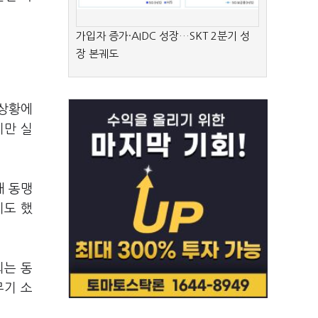
가입자 증가·AIDC 성장…SKT 2분기 성
장 본궤도
 상황에
지만 실
내 동맹
기도 했
되는 동
무기 소