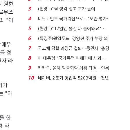
니 원한
국전쟁’
3
(현장+)"팔 생각 접고 호가 높여
호르무즈
요"…'덜 똘똘한 한 채' 20...
4
비트코인도 국가자산으로…'보관·평가·
. "이
처분' 기준은 ...
5
(현장+)"12일엔 물건 다 들어와요"…
빈 매대 채우며 문 연 ...
6
(특징주)윙입푸드, 경영진 주가 부양 의
"매우
지에 상한가...
7
국고채 담합 과징금 철퇴…증권사 '충당
를 정
금 폭탄' 우려...
8
이 대통령 "국가폭력 피해자에 사과…
론자'라
적극적 조사로 진...
9
카카오, 올해 임금협약 최종 타결…연봉
6.3% 인상·격려...
10
네이버, 2분기 영업익 5203억원…전년
리가
비 0.2% 감소...
는 "이
을 한
큼 타