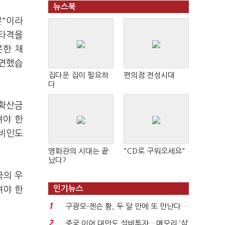
뉴스북
뿐"이라
 타격을
못한 채
부연했습
집다운 집이 필요하
편의점 전성시대
다
핵확산금
려야 한
 비인도
영화관의 시대는 끝
"CD로 구워오세요"
났다?
국의 우
인기뉴스
져야 한
1
구광모-젠슨 황, 두 달 만에 또 만난다…
로봇·AI 등 논...
2
중국 이어 대만도 설비투자…메모리 ‘삼