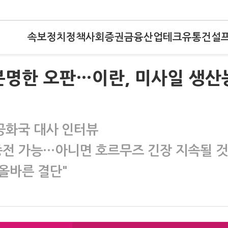
속보
정치
정책
사회
증권
금융
산업
테크
유통
건설
 분명한 오판…이란, 미사일 생산
공화국 대사 인터뷰
종전 가능…아니면 호르무즈 긴장 지속될 것
 올바른 결단"