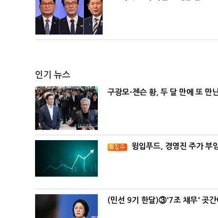
인기 뉴스
구광모-젠슨 황, 두 달 만에 또 만
윙입푸드, 경영진 주가 부
(민선 9기 한달)③'7조 채무' 곳