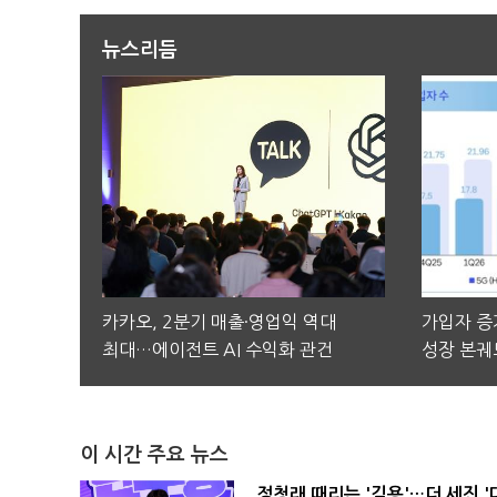
뉴스리듬
카카오, 2분기 매출·영업익 역대
가입자 증가
최대…에이전트 AI 수익화 관건
성장 본궤
이 시간 주요 뉴스
정청래 때리는 '김용'…더 세진 '