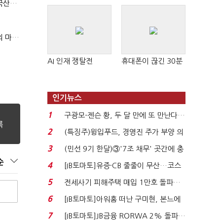
(단독)국산화 외친 정부…375억 베란다 태양광 사업엔 중국산만 남았다
(특별기고)AI 신문명 시대의 심장, 원전 SMR 생태계 복원의 마지막 골든타임을 붙잡아라
AI 인재 쟁탈전
휴대폰이 끊긴 30분
인기뉴스
1
구광모-젠슨 황, 두 달 만에 또 만난다…
로봇·AI 등 논...
2
(특징주)윙입푸드, 경영진 주가 부양 의
지에 상한가...
3
(민선 9기 한달)③'7조 채무' 곳간에 충
격…추미애, 20년...
순
4
[IB토마토]유증·CB 줄줄이 무산…코스
닥 벌점 급증에 ...
5
전세사기 피해주택 매입 1만호 돌파…
누적 피해자 4만2...
6
[IB토마토]아워홈 떠난 구미현, 본느에
340억 베팅…가...
7
[IB토마토]JB금융 RORWA 2% 돌파…