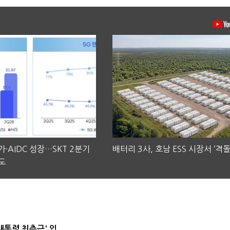
·AIDC 성장…SKT 2분기
배터리 3사, 호남 ESS 시장서 ‘격돌
도
대통령 최측근' 입