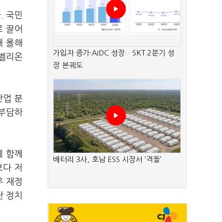
. 국민
로 끌어
해 올해
가입자 증가·AIDC 성장…SKT 2분기 성
리벨리온
장 본궤도
.
산업 분
 부담하
에 함께
배터리 3사, 호남 ESS 시장서 ‘격돌’
보다 저
우 재정
싼 정치