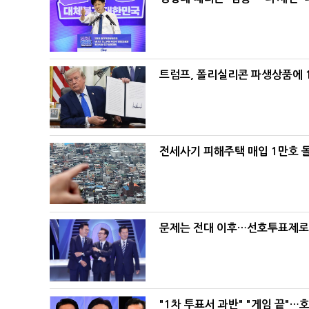
트럼프, 폴리실리콘 파생상품에 1
전세사기 피해주택 매입 1만호 
문제는 전대 이후…선호투표제로 
"1차 투표서 과반" "게임 끝"…