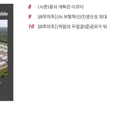
실적 견인은 은행 ...
8
(시론)꿈과 계획은 다르다
9
[IB토마토](AI 보험혁신)①생산성 최대
80% 개선…현실...
10
[IB토마토](락업의 두얼굴)②공모가 뛰
자 첫날 매도…FI ...
’