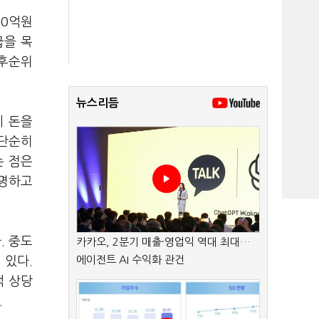
00억원
급을 목
 후순위
뉴스리듬
에 돈을
 단순히
는 점은
설명하고
. 중도
카카오, 2분기 매출·영업익 역대 최대…
에이전트 AI 수익화 관건
 있다.
액 상당
.