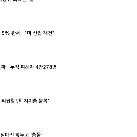
5% 관세…"미 산업 재건"
돌파…누적 피해자 4만278명
뒤집힐 땐 '지지층 불복'
호남대전 앞두고 '충돌'