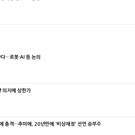
난다…로봇·AI 등 논의
양 의지에 상한가
간에 충격…추미애, 20년만에 '비상재정' 선언 승부수