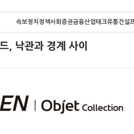
속보
정치
정책
사회
증권
금융
산업
테크
유통
건설
드, 낙관과 경계 사이