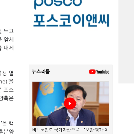
을 두고
을 앞세
을 내세
뉴스리듬
경쟁 열
e)’을
은 포스
 양측은
’을 핵
비트코인도 국가자산으로…'보관·평가·처
 후분양