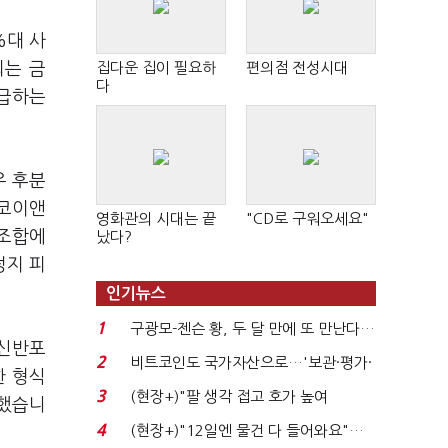
%대 사
되는 금
집다운 집이 필요하
편의점 전성시대
다
지급하는
우 후분
스코이앤
영화관의 시대는 끝
"CD로 구워오세요"
“조합에
났다?
정지 피
인기뉴스
1
구광모-젠슨 황, 두 달 만에 또 만난다…
 신반포
로봇·AI 등 논...
2
비트코인도 국가자산으로…'보관·평가·
한 형식
처분' 기준은 ...
3
(현장+)"팔 생각 접고 호가 높여
명했습니
요"…'덜 똘똘한 한 채' 20...
4
(현장+)"12일엔 물건 다 들어와요"…