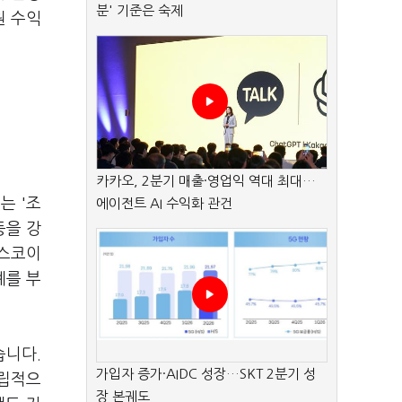
분' 기준은 숙제
원 수익
카카오, 2분기 매출·영업익 역대 최대…
는 '조
에이전트 AI 수익화 관건
등을 강
포스코이
계를 부
습니다.
가입자 증가·AIDC 성장…SKT 2분기 성
독립적으
장 본궤도