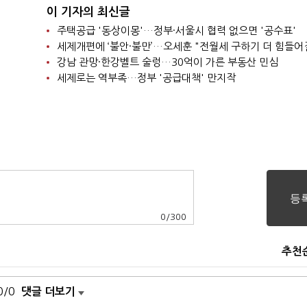
이 기자의 최신글
주택공급 '동상이몽'…정부·서울시 협력 없으면 '공수표'
세제개편에 ‘불안·불만’…오세훈 "전월세 구하기 더 힘들어
강남 관망·한강벨트 술렁…30억이 가른 부동산 민심
세제로는 역부족…정부 '공급대책' 만지작
0
/
300
추천
0/0
댓글 더보기