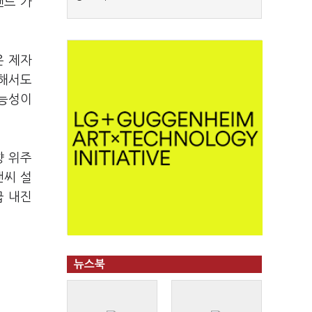
랜드 가
은 제자
대해서도
가능성이
향 위주
앤씨 설
급 내진
뉴스북