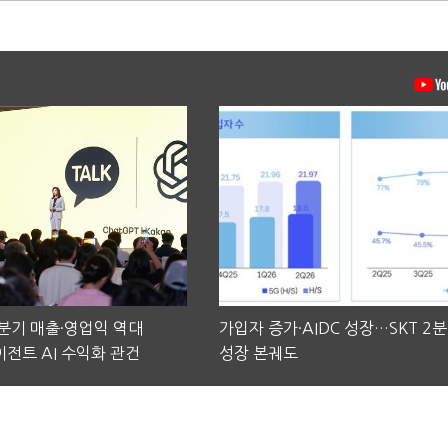
2분기 매출·영업익 역대
가입자 증가·AIDC 성장…SKT 2
전트 AI 수익화 관건
성장 본궤도