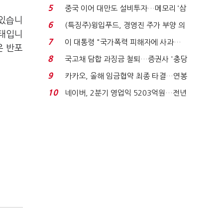
빈 매대 채우며 문 연 ...
5
중국 이어 대만도 설비투자…메모리 ‘삼
 있습니
국전쟁’
6
(특징주)윙입푸드, 경영진 주가 부양 의
상태입니
지에 상한가...
7
이 대통령 "국가폭력 피해자에 사과…
은 반포
적극적 조사로 진...
8
국고채 담합 과징금 철퇴…증권사 '충당
금 폭탄' 우려...
9
카카오, 올해 임금협약 최종 타결…연봉
6.3% 인상·격려...
10
네이버, 2분기 영업익 5203억원…전년
비 0.2% 감소...