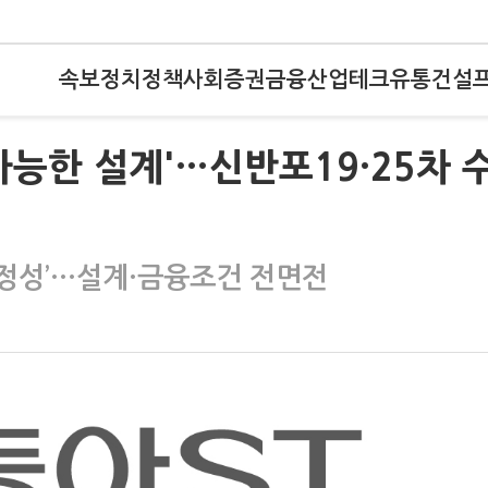
속보
정치
정책
사회
증권
금융
산업
테크
유통
건설
 가능한 설계'…신반포19·25차 
 안정성’…설계·금융조건 전면전