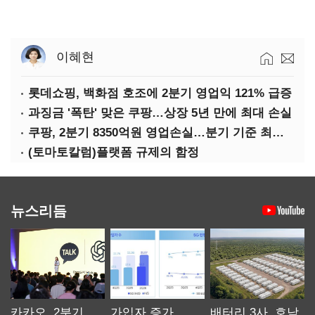
이혜현
롯데쇼핑, 백화점 호조에 2분기 영업익 121% 급증
과징금 '폭탄' 맞은 쿠팡…상장 5년 만에 최대 손실
쿠팡, 2분기 8350억원 영업손실…분기 기준 최대 적자
(토마토칼럼)플랫폼 규제의 함정
뉴스리듬
카카오, 2분기
가입자 증가
배터리 3사, 호남