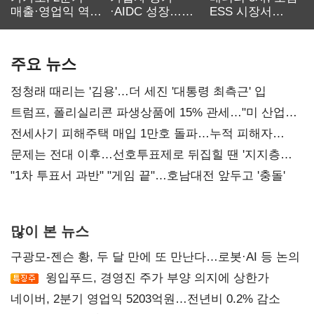
매출·영업익 역대
·AIDC 성장…
ESS 시장서
최대…에이전트
SKT 2분기 성장
‘격돌’
AI 수익화 관건
본궤도
주요 뉴스
정청래 때리는 '김용'…더 세진 '대통령 최측근' 입
트럼프, 폴리실리콘 파생상품에 15% 관세…"미 산업
재건"
전세사기 피해주택 매입 1만호 돌파…누적 피해자
4만278명
문제는 전대 이후…선호투표제로 뒤집힐 땐 '지지층
불복'
"1차 투표서 과반" "게임 끝"…호남대전 앞두고 '충돌'
많이 본 뉴스
구광모-젠슨 황, 두 달 만에 또 만난다…로봇·AI 등 논의
윙입푸드, 경영진 주가 부양 의지에 상한가
네이버, 2분기 영업익 5203억원…전년비 0.2% 감소