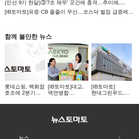
(민선 9기 한달)③'7조 채무' 곳간에 충격…추미애,
20년만에 '비상재정' 선언 승부수
[IB토마토]유증·CB 줄줄이 무산…코스닥 벌점 급증에
상폐 압박
함께 볼만한 뉴스
롯데쇼핑, 백화점
[IB토마토]대교,
[IB토마토]
호조에 2분기
액면병합
현대그린푸드,
영업익 121%
앞두고도 '1000원
수익성 본궤도…
급증
룰' 경고장…
실적 개선에
상장유지 시험대
주주환원까지
뉴스