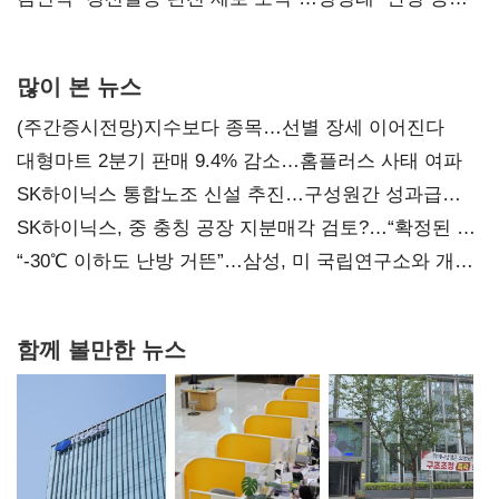
사과부터"
많이 본 뉴스
(주간증시전망)지수보다 종목…선별 장세 이어진다
대형마트 2분기 판매 9.4% 감소…홈플러스 사태 여파
SK하이닉스 통합노조 신설 추진…구성원간 성과급
불만 확산
SK하이닉스, 중 충칭 공장 지분매각 검토?…“확정된 바
없어”
“-30℃ 이하도 난방 거뜬”…삼성, 미 국립연구소와 개발
협력
함께 볼만한 뉴스