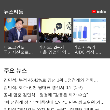
뉴스리듬
비트코인도
카카오, 2분기
가입자 증가
국가자산으로…'
매출·영업익 역대
·AIDC 성장…
보관·평가·처분'
최대…에이전트
SKT 2분기 성장
기준은 숙제
AI 수익화 관건
본궤도
주요 뉴스
김민석, 누적 45.42%로 경선 1위…정청래와 격차
0.86%p(2보)
김민석, 제주·인천 당대표 경선서 '1위'(1보)
공세 멈춘 김민석…정청래 "갈등은 제가 수습"
"팀 정청래 정리" "이중잣대 말라"…민주 최고위원 계파
다툼 격화
김민석 "경선갈등 완전 제로 노력"…정청래 "반명 공세