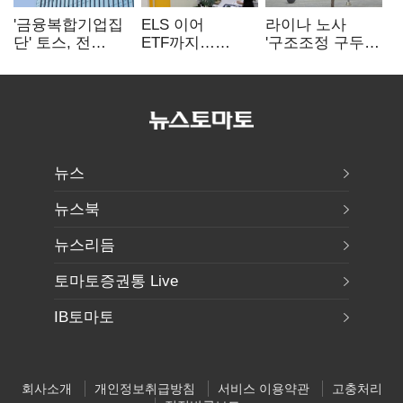
'금융복합기업집
ELS 이어
라이나 노사
단' 토스, 전
ETF까지…
'구조조정 구두
계열사 내부통제
고위험상품 판매
합의안' 도출
표준화
제동 걸린 은행
뉴스
뉴스북
뉴스리듬
토마토증권통 Live
IB토마토
회사소개
개인정보취급방침
서비스 이용약관
고충처리