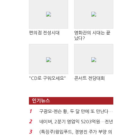
편의점 전성시대
영화관의 시대는 끝
났다?
"CD로 구워오세요"
콘서트 전당대회
인기뉴스
1
구광모-젠슨 황, 두 달 만에 또 만난다…
로봇·AI 등 논...
2
네이버, 2분기 영업익 5203억원…전년
비 0.2% 감소...
3
(특징주)윙입푸드, 경영진 주가 부양 의