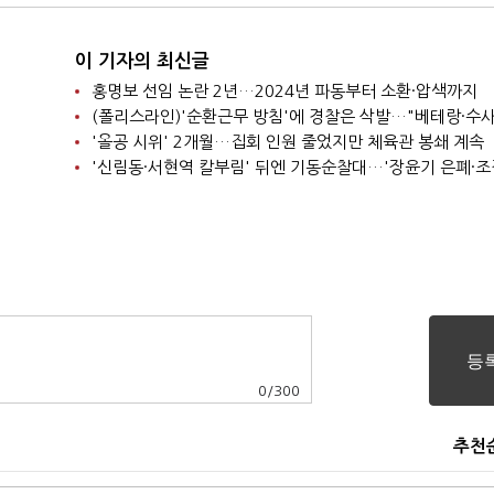
이 기자의 최신글
홍명보 선임 논란 2년…2024년 파동부터 소환·압색까지
'올공 시위' 2개월…집회 인원 줄었지만 체육관 봉쇄 계속
0
/
300
추천