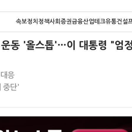
속보
정치
정책
사회
증권
금융
산업
테크
유통
건설
운동 '올스톱'…이 대통령 "엄
 대응
 중단'