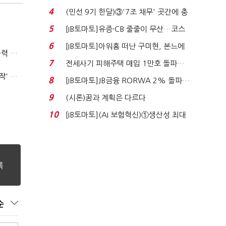
지에 상한가...
4
(민선 9기 한달)③'7조 채무' 곳간에 충
격…추미애, 20년...
5
[IB토마토]유증·CB 줄줄이 무산…코스
닥 벌점 급증에 ...
6
[IB토마토]아워홈 떠난 구미현, 본느에
(폴리스라인)'순환근무 방침'에 경찰은 삭발…"베테랑·수사력 보강 먼저"
340억 베팅…가...
7
전세사기 피해주택 매입 1만호 돌파…
누적 피해자 4만2...
'신림동·서현역 칼부림' 뒤엔 기동순찰대…'장윤기 은폐·조작' 후엔 내부비리수사대
8
[IB토마토]JB금융 RORWA 2% 돌파…
실적 견인은 은행 ...
9
(시론)꿈과 계획은 다르다
10
[IB토마토](AI 보험혁신)①생산성 최대
80% 개선…현실...
순