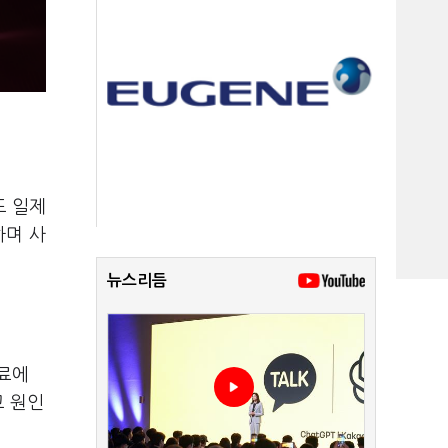
도 일제
하며 사
뉴스리듬
치료에
고 원인