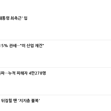
대통령 최측근' 입
5% 관세…"미 산업 재건"
돌파…누적 피해자 4만278명
뒤집힐 땐 '지지층 불복'