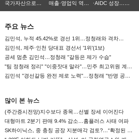
국가자산으로…'
매출·영업익 역대
·AIDC 성장…
보관·평가·처분'
최대…에이전트
SKT 2분기 성장
기준은 숙제
AI 수익화 관건
본궤도
주요 뉴스
김민석, 누적 45.42%로 경선 1위…정청래와 격차
0.86%p(2보)
김민석, 제주·인천 당대표 경선서 '1위'(1보)
공세 멈춘 김민석…정청래 "갈등은 제가 수습"
"팀 정청래 정리" "이중잣대 말라"…민주 최고위원 계파
다툼 격화
김민석 "경선갈등 완전 제로 노력"…정청래 "반명 공세
사과부터"
많이 본 뉴스
(주간증시전망)지수보다 종목…선별 장세 이어진다
대형마트 2분기 판매 9.4% 감소…홈플러스 사태 여파
SK하이닉스, 중 충칭 공장 지분매각 검토?…“확정된 바