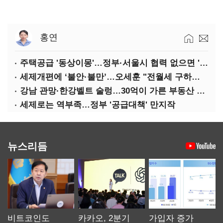
홍연
주택공급 '동상이몽'…정부·서울시 협력 없으면 '공수표'
세제개편에 ‘불안·불만’…오세훈 "전월세 구하기 더 힘들어질 것"
강남 관망·한강벨트 술렁…30억이 가른 부동산 민심
세제로는 역부족…정부 '공급대책' 만지작
뉴스리듬
비트코인도
카카오, 2분기
가입자 증가