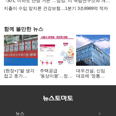
없어”
“-30℃ 이하도 난방 거뜬”…삼성, 미 국립연구소와 개발
협력
지출이 수입 앞지른 건강보험…1분기 3조8989억 적자
함께 볼만한 뉴스
(현장+)"팔 생각
주택공급
대우건설, 신임
접고 호가
'동상이몽'…정부
대표에 '정통
높여요"…'덜
·서울시 협력
대우맨' 이강석
똘똘한 한 채'
없으면 '공수표'
부사장 내정
20억 키맞추기
뉴스