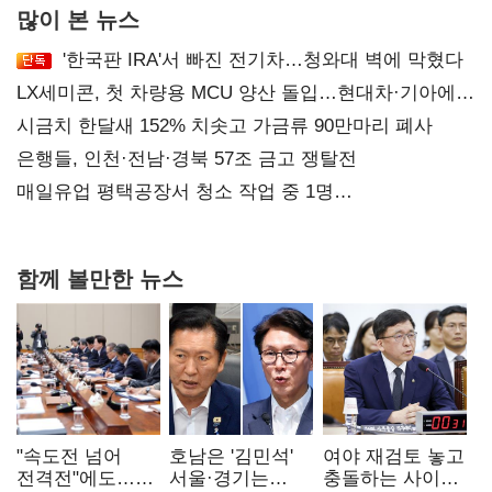
많이 본 뉴스
'한국판 IRA'서 빠진 전기차…청와대 벽에 막혔다
LX세미콘, 첫 차량용 MCU 양산 돌입…현대차·기아에
공급
시금치 한달새 152% 치솟고 가금류 90만마리 폐사
은행들, 인천·전남·경북 57조 금고 쟁탈전
매일유업 평택공장서 청소 작업 중 1명
사망…"안전관리체계 재점검"
함께 볼만한 뉴스
"속도전 넘어
호남은 '김민석'
여야 재검토 놓고
전격전"에도…
서울·경기는
충돌하는 사이…