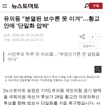
구독
유의동 "분열된 보수론 못 이겨"…황교
안에 '단일화 압박'
입력: 2026-05-28 14:39:28
수정: 2026-05-28 14:47:21
답글쓰기
사전투표 하루 전 러브콜…"부정선거론 큰 걸림돌
아냐"
유의동 국민의힘 평택을 국회의원 재선거 후보가 28일 오후 서울 여의도 중앙당사에
서 '보수후보 단일화'를 주제로 기자회견을 진행하는 모습. (사진=뉴시스)
[뉴스토마토 송정은 기자] 유의동 국민의힘 경기 평택
을 국회의원 재선거 후보가 28일 황교안 자유와혁신
후보를 향해 범보수 단일화를 거듭 촉구했습니다. 사