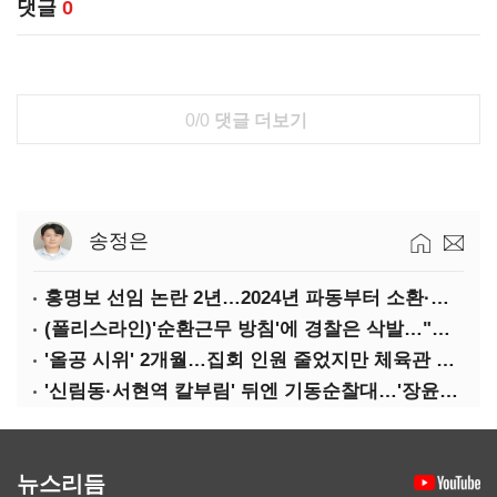
댓글
0
0/0
댓글 더보기
송정은
홍명보 선임 논란 2년…2024년 파동부터 소환·압색까지
(폴리스라인)'순환근무 방침'에 경찰은 삭발…"베테랑·수사력 보강 먼저"
'올공 시위' 2개월…집회 인원 줄었지만 체육관 봉쇄 계속
'신림동·서현역 칼부림' 뒤엔 기동순찰대…'장윤기 은폐·조작' 후엔 내부비리수사대
뉴스리듬