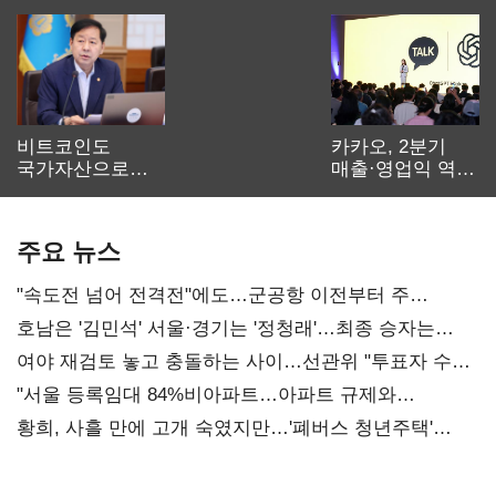
비트코인도
카카오, 2분기
국가자산으로…'
매출·영업익 역대
보관·평가·처분'
최대…에이전트
기준은 숙제
AI 수익화 관건
주요 뉴스
"속도전 넘어 전격전"에도…군공항 이전부터 주
52시간까지 '뇌관'
호남은 '김민석' 서울·경기는 '정청래'…최종 승자는
'안갯속'
여야 재검토 놓고 충돌하는 사이…선관위 "투표자 수
오차 당연"
"서울 등록임대 84%비아파트…아파트 규제와
달리해야"
황희, 사흘 만에 고개 숙였지만…'폐버스 청년주택'
후폭풍