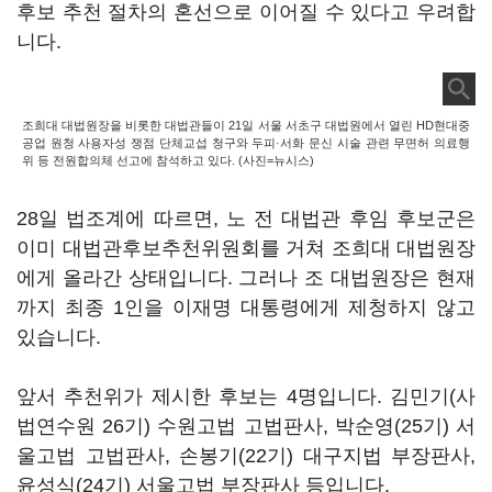
후보 추천 절차의 혼선으로 이어질 수 있다고 우려합
니다.
조희대 대법원장을 비롯한 대법관들이 21일 서울 서초구 대법원에서 열린 HD현대중
공업 원청 사용자성 쟁점 단체교섭 청구와 두피·서화 문신 시술 관련 무면허 의료행
위 등 전원합의체 선고에 참석하고 있다. (사진=뉴시스)
28일 법조계에 따르면, 노 전 대법관 후임 후보군은
이미 대법관후보추천위원회를 거쳐 조희대 대법원장
에게 올라간 상태입니다. 그러나 조 대법원장은 현재
까지 최종 1인을 이재명 대통령에게 제청하지 않고
있습니다.
앞서 추천위가 제시한 후보는 4명입니다. 김민기(사
법연수원 26기) 수원고법 고법판사, 박순영(25기) 서
울고법 고법판사, 손봉기(22기) 대구지법 부장판사,
윤성식(24기) 서울고법 부장판사 등입니다.