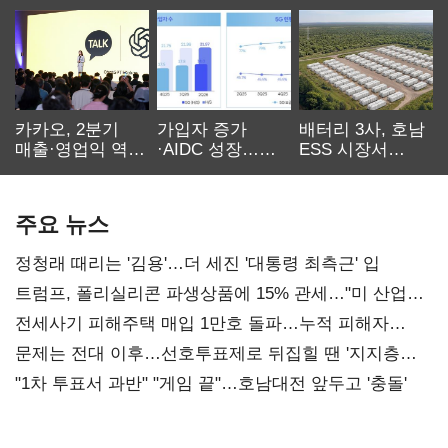
카카오, 2분기
가입자 증가
배터리 3사, 호남
매출·영업익 역대
·AIDC 성장…
ESS 시장서
최대…에이전트
SKT 2분기 성장
‘격돌’
AI 수익화 관건
본궤도
주요 뉴스
정청래 때리는 '김용'…더 세진 '대통령 최측근' 입
트럼프, 폴리실리콘 파생상품에 15% 관세…"미 산업
재건"
전세사기 피해주택 매입 1만호 돌파…누적 피해자
4만278명
문제는 전대 이후…선호투표제로 뒤집힐 땐 '지지층
불복'
"1차 투표서 과반" "게임 끝"…호남대전 앞두고 '충돌'