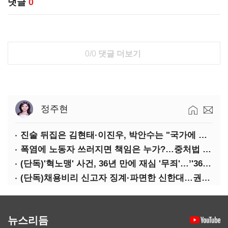
댓글
0
0/0
댓글 더보기
정주현
진술 뒤집은 김현태·이진우, 박안수는 "국가에 헌신"…법정서 드러난 군 수뇌부의 민낯
폭염에 노동자 쓰러지면 책임은 누가?…중처법 처벌될까?
(단독)'혁노맹' 사건, 36년 만에 재심 '무죄'…’'36시간 불법구금·자백강요' 인정
(단독)채용비리 신고자 징계·파면한 신한대…권익위 제동에도 갈등 계속
뉴스리듬