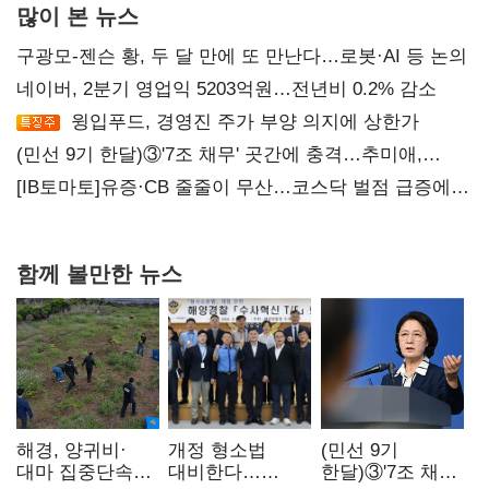
많이 본 뉴스
구광모-젠슨 황, 두 달 만에 또 만난다…로봇·AI 등 논의
네이버, 2분기 영업익 5203억원…전년비 0.2% 감소
윙입푸드, 경영진 주가 부양 의지에 상한가
(민선 9기 한달)③'7조 채무' 곳간에 충격…추미애,
20년만에 '비상재정' 선언 승부수
[IB토마토]유증·CB 줄줄이 무산…코스닥 벌점 급증에
상폐 압박
함께 볼만한 뉴스
해경, 양귀비·
개정 형소법
(민선 9기
대마 집중단속…
대비한다…
한달)③'7조 채무'