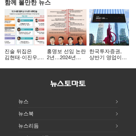
함께 볼만한 뉴스
진술 뒤집은
홍명보 선임 논란
한국투자증권,
김현태·이진우,
2년…2024년
상반기 영업이익
박안수는 "국가에
파동부터 소환·
2조1701억 원…
헌신"…법정서
압색까지
전년비 89.1%↑
드러난 군
수뇌부의 민낯
뉴스
뉴스북
뉴스리듬