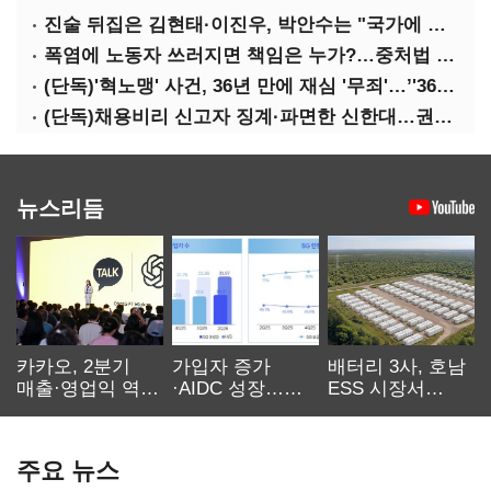
진술 뒤집은 김현태·이진우, 박안수는 "국가에 헌신"…법정서 드러난 군 수뇌부의 민낯
폭염에 노동자 쓰러지면 책임은 누가?…중처법 처벌될까?
(단독)'혁노맹' 사건, 36년 만에 재심 '무죄'…’'36시간 불법구금·자백강요' 인정
(단독)채용비리 신고자 징계·파면한 신한대…권익위 제동에도 갈등 계속
뉴스리듬
카카오, 2분기
가입자 증가
배터리 3사, 호남
매출·영업익 역대
·AIDC 성장…
ESS 시장서
최대…에이전트
SKT 2분기 성장
‘격돌’
AI 수익화 관건
본궤도
주요 뉴스