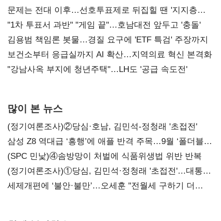
문제는 전대 이후…선호투표제로 뒤집힐 땐 '지지층
불복'
"1차 투표서 과반" "게임 끝"…호남대전 앞두고 '충돌'
김용범 책임론 봇물…경질 요구에 'ETF 특검' 주장까지
보건소부터 응급실까지 AI 확산…지역의료 혁신 본격화
"강남사옥 부지에 청년주택"…LH도 '공급 속도전'
많이 본 뉴스
(정기여론조사)②당심·호남, 김민석-정청래 '초접전'
삼성 Z8 역대급 ‘흥행’에 애플 반격 주목…9월 ‘폴더블
대전’
(SPC 민낯)④솜방망이 처벌에 식품위생법 위반 반복
(정기여론조사)①당심, 김민석·정청래 '초접전'…대통령
지지도 '50% 아래로'(종합)
세제개편에 ‘불안·불만’…오세훈 "전월세 구하기 더
힘들어질 것"