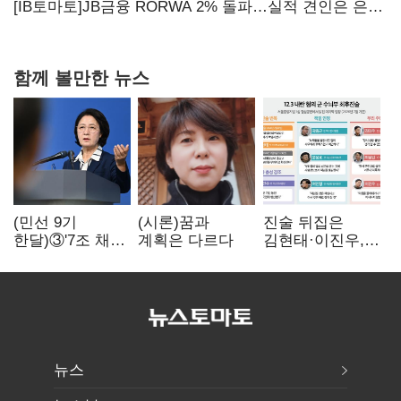
가족 지배체제 구축
[IB토마토]JB금융 RORWA 2% 돌파…실적 견인은 은행
아닌 캐피탈
함께 볼만한 뉴스
(민선 9기
(시론)꿈과
진술 뒤집은
한달)③'7조 채무'
계획은 다르다
김현태·이진우,
곳간에 충격…
박안수는 "국가에
추미애, 20년만에
헌신"…법정서
'비상재정' 선언
드러난 군
승부수
수뇌부의 민낯
뉴스