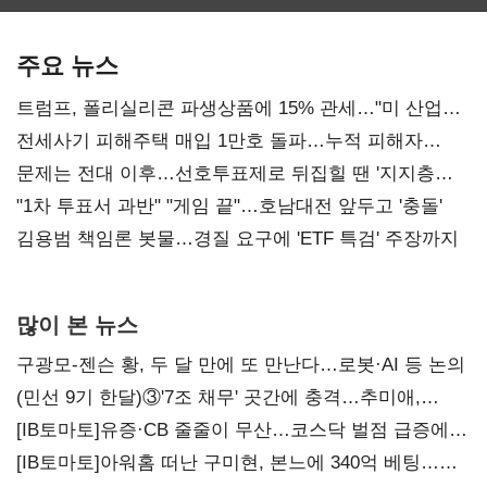
최대…에이전트
SKT 2분기 성장
‘격돌’
AI 수익화 관건
본궤도
주요 뉴스
트럼프, 폴리실리콘 파생상품에 15% 관세…"미 산업
재건"
전세사기 피해주택 매입 1만호 돌파…누적 피해자
4만278명
문제는 전대 이후…선호투표제로 뒤집힐 땐 '지지층
불복'
"1차 투표서 과반" "게임 끝"…호남대전 앞두고 '충돌'
김용범 책임론 봇물…경질 요구에 'ETF 특검' 주장까지
많이 본 뉴스
구광모-젠슨 황, 두 달 만에 또 만난다…로봇·AI 등 논의
(민선 9기 한달)③'7조 채무' 곳간에 충격…추미애,
20년만에 '비상재정' 선언 승부수
[IB토마토]유증·CB 줄줄이 무산…코스닥 벌점 급증에
상폐 압박
[IB토마토]아워홈 떠난 구미현, 본느에 340억 베팅…