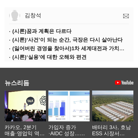
김창석
(시론)꿈과 계획은 다르다
(시론)‘사건’이 되는 순간, 극장은 다시 살아난다
(잃어버린 경영을 찾아서)1차 세계대전과 가치의 전도: 불황기 리스크 매니지먼트[윤리]
(시론)‘실용’에 대한 오해와 편견
뉴스리듬
카카오, 2분기
가입자 증가
배터리 3사, 호남
매출·영업익 역대
·AIDC 성장…
ESS 시장서