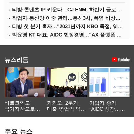
티빙·콘텐츠 IP 키운다…CJ ENM, 하반기 글로벌 확장 가속
작업자·통신망 이중 관리…통신3사, 폭염 비상대응 돌입
티빙 첫 분기 흑자…"2031년까지 KBO 독점, 웨이브 합병도 속도"
박윤영 KT 대표, AIDC 현장경영…"AX 플랫폼 핵심 인프라로 키운다"
뉴스리듬
비트코인도
카카오, 2분기
가입자 증가
국가자산으로…'
매출·영업익 역대
·AIDC 성장…
보관·평가·처분'
최대…에이전트
SKT 2분기 성장
기준은 숙제
AI 수익화 관건
본궤도
주요 뉴스