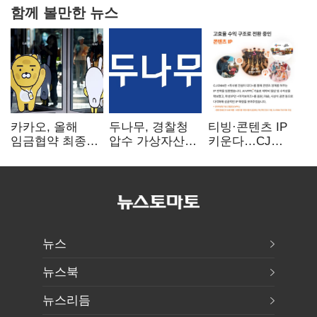
함께 볼만한 뉴스
카카오, 올해
두나무, 경찰청
티빙·콘텐츠 IP
임금협약 최종
압수 가상자산
키운다…CJ
타결…연봉 6.3%
보관 맡는다…
ENM, 하반기
인상·격려금
커스터디 사업
글로벌 확장 가속
300만원
최종 낙찰
뉴스
뉴스북
뉴스리듬