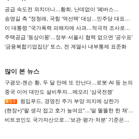
공급 속도전 외치더니…황희, 난데없이 '폐버스
리모델링' 제안
송영길 측 "정청래, 국힘 '역선택' 대상…민주당 대표로
총선 지휘 못해"
이 대통령 "국가폭력 피해자에 사과…적극적 조사로
진실 밝혀야"
주택공급 '동상이몽'…정부·서울시 협력 없으면 '공수표'
'금융복합기업집단' 토스, 전 계열사 내부통제 표준화
많이 본 뉴스
구광모-젠슨 황, 두 달 만에 또 만난다…로봇·AI 등 논의
중국 이어 대만도 설비투자…메모리 ‘삼국전쟁’
윙입푸드, 경영진 주가 부양 의지에 상한가
(현장+)"팔 생각 접고 호가 높여요"…'덜 똘똘한 한 채'
20억 키맞추기
비트코인도 국가자산으로…'보관·평가·처분' 기준은
숙제