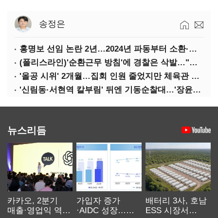
송정은
홍명보 선임 논란 2년…2024년 파동부터 소환·압색까지
(폴리스라인)'순환근무 방침'에 경찰은 삭발…"베테랑·수사력 보강 먼저"
'올공 시위' 2개월…집회 인원 줄었지만 체육관 봉쇄 계속
'신림동·서현역 칼부림' 뒤엔 기동순찰대…'장윤기 은폐·조작' 후엔 내부비리수사대
뉴스리듬
카카오, 2분기
가입자 증가
배터리 3사, 호남
매출·영업익 역대
·AIDC 성장…
ESS 시장서