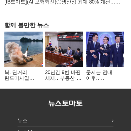
아닌 캐피탈
[IB토마토](AI 보험혁신)①생산성 최대 80% 개선…
현실은 '실행 격차'
함께 볼만한 뉴스
북, 단거리
20년간 9번 바뀐
문제는 전대
탄도미사일
세제…부동산·
이후…
발사…안보실
상속세만
선호투표제로
"즉각 중단 촉구"
건드렸다
뒤집힐 땐
'지지층 불복'
뉴스