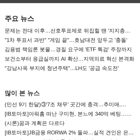
최대…에이전트
SKT 2분기 성장
‘격돌’
AI 수익화 관건
본궤도
주요 뉴스
문제는 전대 이후…선호투표제로 뒤집힐 땐 '지지층
불복'
"1차 투표서 과반" "게임 끝"…호남대전 앞두고 '충돌'
김용범 책임론 봇물…경질 요구에 'ETF 특검' 주장까지
보건소부터 응급실까지 AI 확산…지역의료 혁신 본격화
"강남사옥 부지에 청년주택"…LH도 '공급 속도전'
많이 본 뉴스
(민선 9기 한달)③'7조 채무' 곳간에 충격…추미애,
20년만에 '비상재정' 선언 승부수
[IB토마토]아워홈 떠난 구미현, 본느에 340억 베팅…
가족 지배체제 구축
(시론)꿈과 계획은 다르다
[IB토마토]JB금융 RORWA 2% 돌파…실적 견인은 은행