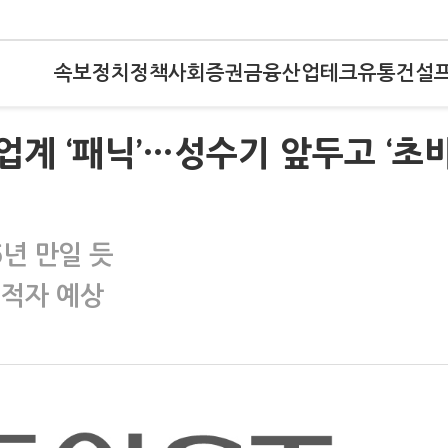
속보
정치
정책
사회
증권
금융
산업
테크
유통
건설
업계 ‘패닉’…성수기 앞두고 ‘초
년 만일 듯
 적자 예상