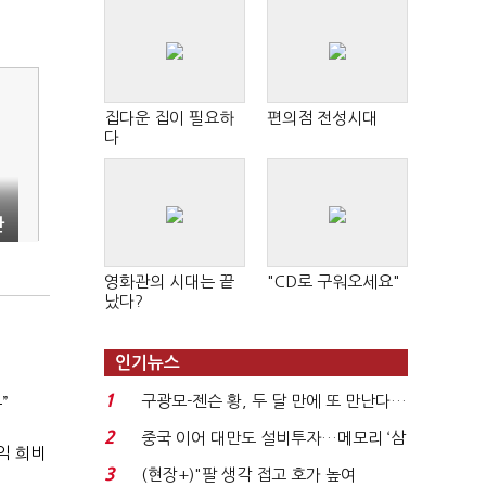
집다운 집이 필요하
편의점 전성시대
다
산
영화관의 시대는 끝
"CD로 구워오세요"
났다?
인기뉴스
1
구광모-젠슨 황, 두 달 만에 또 만난다…
”
로봇·AI 등 논...
2
중국 이어 대만도 설비투자…메모리 ‘삼
익 희비
국전쟁’
3
(현장+)"팔 생각 접고 호가 높여