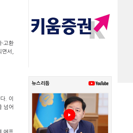
가·고환
되면서,
뉴스리듬
다. 이
을 넘어
체 에프