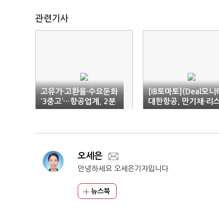
관련기사
고유가·고환율·수요둔화
[IB토마토](Deal모니
‘3중고’…항공업계, 2분
대한항공, 만기채·리
기부터 보릿고개
료 막는다…회사채 최
4000억
오세은
안녕하세요 오세은기자입니다
뉴스북