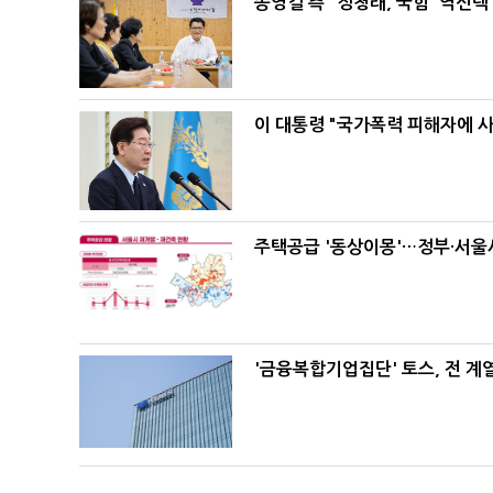
송영길 측 "정청래, 국힘 '역선
이 대통령 "국가폭력 피해자에 
주택공급 '동상이몽'…정부·서울시
'금융복합기업집단' 토스, 전 