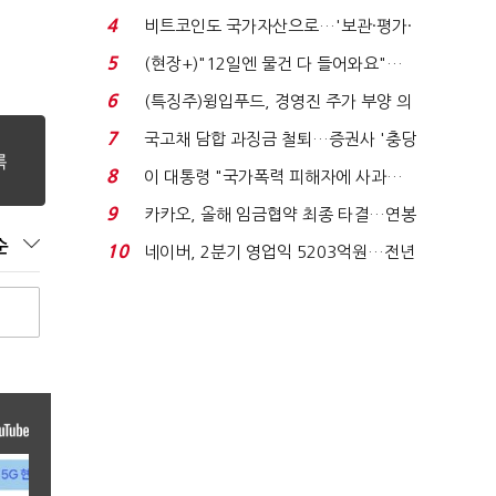
요"…'덜 똘똘한 한 채' 20...
4
비트코인도 국가자산으로…'보관·평가·
처분' 기준은 ...
5
(현장+)"12일엔 물건 다 들어와요"…
빈 매대 채우며 문 연 ...
6
(특징주)윙입푸드, 경영진 주가 부양 의
지에 상한가...
7
국고채 담합 과징금 철퇴…증권사 '충당
금 폭탄' 우려...
8
이 대통령 "국가폭력 피해자에 사과…
적극적 조사로 진...
9
카카오, 올해 임금협약 최종 타결…연봉
6.3% 인상·격려...
순
10
네이버, 2분기 영업익 5203억원…전년
비 0.2% 감소...