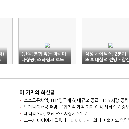
터)
(단독)통합 앞둔 아시아
삼성·하이닉스, 2분기
스
나항공, 스타링크 로드
또 최대실적 전망…합
대
맵 가동
영업익 150조 기대
이 기자의 최신글
포스코퓨처엠, LFP 양극재 첫 대규모 공급…ESS 시장 공략
트리니티항공 출범…“합리적 가격·기대 이상 서비스로 승부
배터리 3사, 호남 ESS 시장서 ‘격돌’
고부가 타이어가 갈랐다…타이어 3사, 최대 매출에도 영업