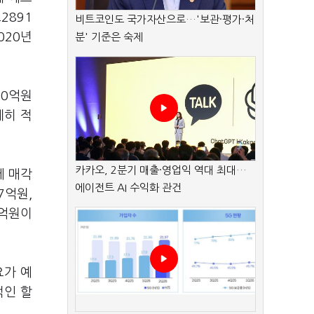
2891
비트코인도 국가자산으로…'보관·평가·처
020년
분' 기준은 숙제
70억원
제히 적
카카오, 2분기 매출·영업익 역대 최대…
에 매각
에이전트 AI 수익화 관건
7억원,
0억원이
요가 예
적인 할