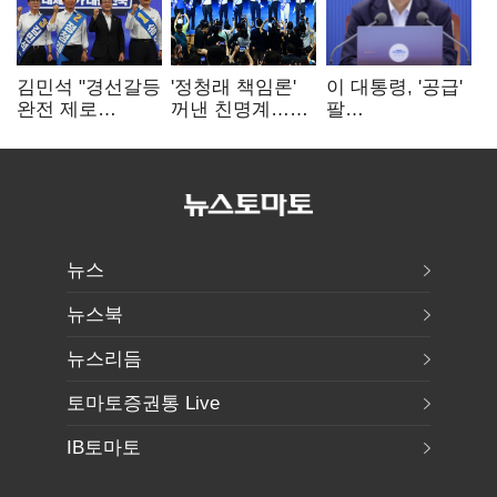
김민석 "경선갈등
'정청래 책임론'
이 대통령, '공급'
완전 제로
꺼낸 친명계…
팔
노력"…정청래
친청계는
걷어붙였는데…
"반명 공세
추가투표 때리기
여 내부선
사과부터"
'부동산
망언'(종합)
뉴스
뉴스북
뉴스리듬
토마토증권통 Live
IB토마토