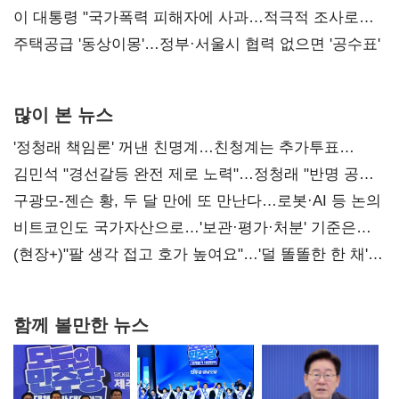
총선 지휘 못해"
이 대통령 "국가폭력 피해자에 사과…적극적 조사로
진실 밝혀야"
주택공급 '동상이몽'…정부·서울시 협력 없으면 '공수표'
많이 본 뉴스
'정청래 책임론' 꺼낸 친명계…친청계는 추가투표
때리기
김민석 "경선갈등 완전 제로 노력"…정청래 "반명 공세
사과부터"
구광모-젠슨 황, 두 달 만에 또 만난다…로봇·AI 등 논의
비트코인도 국가자산으로…'보관·평가·처분' 기준은
숙제
(현장+)"팔 생각 접고 호가 높여요"…'덜 똘똘한 한 채'
20억 키맞추기
함께 볼만한 뉴스