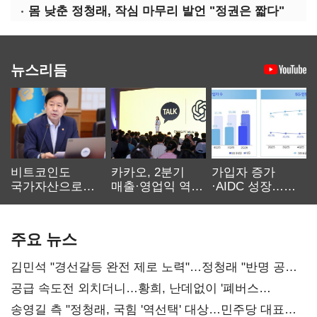
몸 낮춘 정청래, 작심 마무리 발언 "정권은 짧다"
뉴스리듬
비트코인도
카카오, 2분기
가입자 증가
국가자산으로…'
매출·영업익 역대
·AIDC 성장…
보관·평가·처분'
최대…에이전트
SKT 2분기 성장
기준은 숙제
AI 수익화 관건
본궤도
주요 뉴스
김민석 "경선갈등 완전 제로 노력"…정청래 "반명 공세
사과부터"
공급 속도전 외치더니…황희, 난데없이 '폐버스
리모델링' 제안
송영길 측 "정청래, 국힘 '역선택' 대상…민주당 대표로