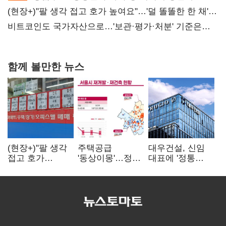
(현장+)"팔 생각 접고 호가 높여요"…'덜 똘똘한 한 채'
20억 키맞추기
비트코인도 국가자산으로…'보관·평가·처분' 기준은
숙제
함께 볼만한 뉴스
(현장+)"팔 생각
주택공급
대우건설, 신임
접고 호가
'동상이몽'…정부
대표에 '정통
높여요"…'덜
·서울시 협력
대우맨' 이강석
똘똘한 한 채'
없으면 '공수표'
부사장 내정
20억 키맞추기