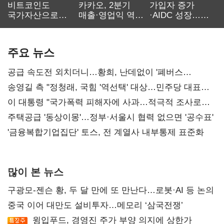
비트코인도
카카오, 2분기
가입자 증가
국가자산으로…'
매출·영업익 역대
·AIDC 성장…
보관·평가·처분'
최대…에이전트
SKT 2분기 성장
기준은 숙제
AI 수익화 관건
본궤도
주요 뉴스
공급 속도전 외치더니…황희, 난데없이 '폐버스
리모델링' 제안
송영길 측 "정청래, 국힘 '역선택' 대상…민주당 대표로
총선 지휘 못해"
이 대통령 "국가폭력 피해자에 사과…적극적 조사로
진실 밝혀야"
주택공급 '동상이몽'…정부·서울시 협력 없으면 '공수표'
'금융복합기업집단' 토스, 전 계열사 내부통제 표준화
많이 본 뉴스
구광모-젠슨 황, 두 달 만에 또 만난다…로봇·AI 등 논의
중국 이어 대만도 설비투자…메모리 ‘삼국전쟁’
윙입푸드, 경영진 주가 부양 의지에 상한가