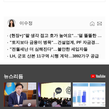
이수정
(현장+)"팔 생각 접고 호가 높여요"…'덜 똘똘한 한 채' 20억 키맞추기
"토지보다 금융이 병목"…건설업계, PF 자금경색 해소 목소리
"전월세난 더 심해진다"…불안한 세입자들
LH, 군포 산본 11구역 시행 계약…3892가구 공급
뉴스리듬