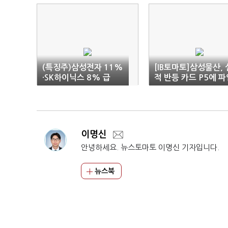
(특징주)삼성전자 11%
[IB토마토]삼성물산, 
·SK하이닉스 8% 급
적 반등 카드 P5에 파
등…미 반도체 랠리 훈
암초…공기 지연 우려
풍
이명신
안녕하세요. 뉴스토마토 이명신 기자입니다.
뉴스북