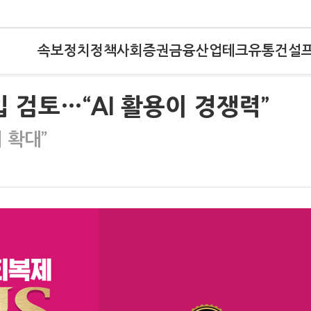
속보
정치
정책
사회
증권
금융
산업
테크
유통
건설
입 검토…“AI 활용이 경쟁력”
 확대”