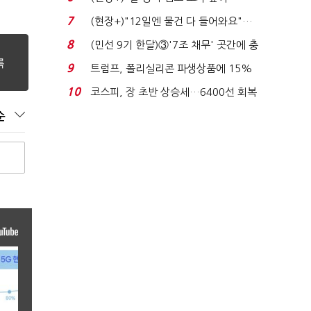
요"…'덜 똘똘한 한 채' 20...
7
(현장+)"12일엔 물건 다 들어와요"…
빈 매대 채우며 문 연 ...
8
(민선 9기 한달)③'7조 채무' 곳간에 충
격…추미애, 20년...
9
트럼프, 폴리실리콘 파생상품에 15%
관세…"미 산업 재건"...
10
코스피, 장 초반 상승세…6400선 회복
시도
순