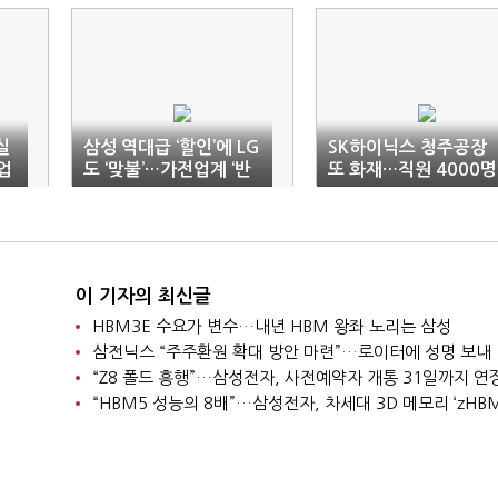
실
삼성 역대급 ‘할인’에 LG
SK하이닉스 청주공장
업
도 ‘맞불’…가전업계 ‘반
또 화재…직원 4000명
값 경쟁’
대피
이 기자의 최신글
HBM3E 수요가 변수…내년 HBM 왕좌 노리는 삼성
삼전닉스 “주주환원 확대 방안 마련”…로이터에 성명 보내
“Z8 폴드 흥행”…삼성전자, 사전예약자 개통 31일까지 연
“HBM5 성능의 8배”…삼성전자, 차세대 3D 메모리 ‘zHBM