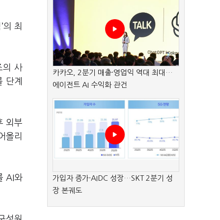
’의 최
즈의 사
카카오, 2분기 매출·영업익 역대 최대…
를 단계
에이전트 AI 수익화 관건
후 외부
끌어올리
 AI와
가입자 증가·AIDC 성장…SKT 2분기 성
장 본궤도
“구성원