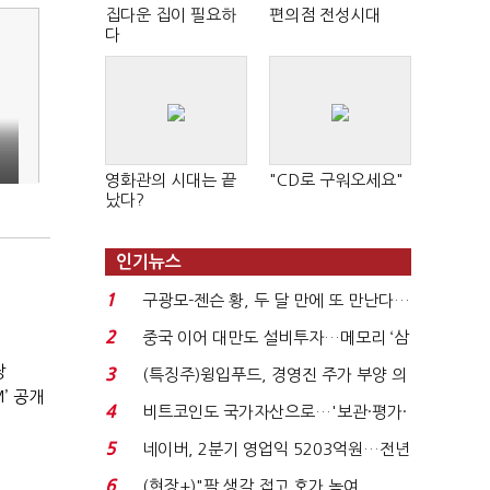
집다운 집이 필요하
편의점 전성시대
다
영화관의 시대는 끝
"CD로 구워오세요"
났다?
인기뉴스
1
구광모-젠슨 황, 두 달 만에 또 만난다…
로봇·AI 등 논...
2
중국 이어 대만도 설비투자…메모리 ‘삼
국전쟁’
장
3
(특징주)윙입푸드, 경영진 주가 부양 의
’ 공개
지에 상한가...
4
비트코인도 국가자산으로…'보관·평가·
처분' 기준은 ...
5
네이버, 2분기 영업익 5203억원…전년
비 0.2% 감소...
6
(현장+)"팔 생각 접고 호가 높여