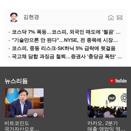
김현경
코스닥 7% 폭등…코스피, 외국인 매도에 '찔끔' 반등
"기술만으론 안 된다"…NYSE, 전 종목에 시장조성자 붙여 변동성 39%↓
코스피, 중동 리스크·SK하닉 5% 급락에 뒷걸음
국고채 담합 과징금 철퇴…증권사 '충당금 폭탄' 우려
뉴스리듬
비트코인도
카카오, 2분기
국가자산으로…'
매출·영업익 역대