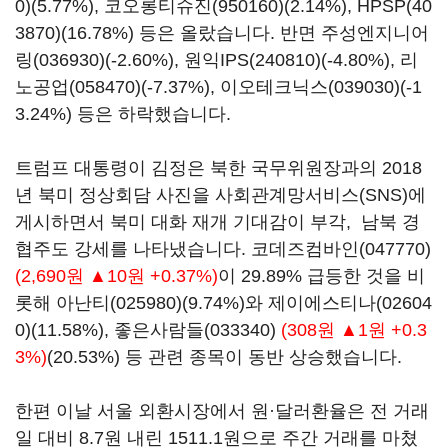
0)
(5.77%),
코오롱티슈진(950160)
(2.14%),
HPSP(40
3870)
(16.78%) 등은 올랐습니다. 반면
주성엔지니어
링(036930)
(-2.60%),
원익IPS(240810)
(-4.80%),
리
노공업(058470)
(-7.37%),
이오테크닉스(039030)
(-1
3.24%) 등은 하락했습니다.
트럼프 대통령이 김정은 북한 국무위원장과의 2018
년 북미 정상회담 사진을 사회관계망서비스(SNS)에
게시하면서 북미 대화 재개 기대감이 부각, 남북 경
협주도 강세를 나타냈습니다.
코데즈컴바인(047770)
(2,690원 ▲10원 +0.37%)
이 29.89% 급등한 것을 비
롯해
아난티(025980)
(9.74%)와
제이에스티나(02604
0)
(11.58%),
좋은사람들(033340)
(308원 ▲1원 +0.3
3%)
(20.53%) 등 관련 종목이 동반 상승했습니다.
한편 이날 서울 외환시장에서 원·달러환율은 전 거래
일 대비 8.7원 내린 1511.1원으로 주간 거래를 마쳤