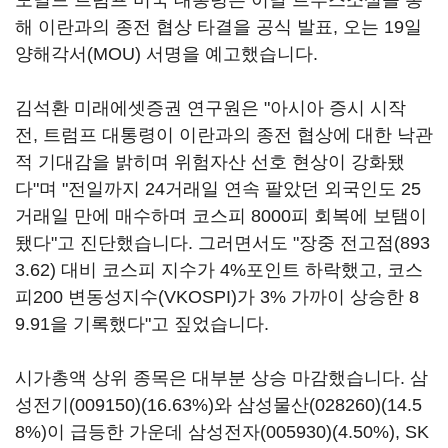
도널드 트럼프 미국 대통령은 이날 트루스소셜을 통
해 이란과의 종전 협상 타결을 공식 발표, 오는 19일
양해각서(MOU) 서명을 예고했습니다.
김석환 미래에셋증권 연구원은 "아시아 증시 시작
전, 트럼프 대통령이 이란과의 종전 협상에 대한 낙관
적 기대감을 밝히며 위험자산 선호 현상이 강화됐
다"며 "전일까지 24거래일 연속 팔았던 외국인도 25
거래일 만에 매수하며 코스피 8000피 회복에 보탬이
됐다"고 진단했습니다. 그러면서도 "장중 전고점(893
3.62) 대비 코스피 지수가 4%포인트 하락했고, 코스
피200 변동성지수(VKOSPI)가 3% 가까이 상승한 8
9.91을 기록했다"고 짚었습니다.
시가총액 상위 종목은 대부분 상승 마감했습니다.
삼
성전기(009150)
(16.63%)와
삼성물산(028260)
(14.5
8%)이 급등한 가운데
삼성전자(005930)
(4.50%),
SK