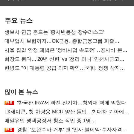
보관·평가·처분'
최대…에이전트
기준은 숙제
AI 수익화 관건
주요 뉴스
생보사 연금 흔드는 '증시변동성·장수리스크'
대부업서 보험까지…OK금융, 종합금융그룹 퍼즐
맞춘다
서울 집값 안정 해법은 '정비사업 속도전'…공사비·분쟁
해소도 과제
회장도 뛴다…'20년 신한' vs '청라 하나' 인천시금고
정면승부
한병도 "이 대통령 공급 의지 확인…국힘, 정쟁 삼지
말아야"
많이 본 뉴스
'한국판 IRA'서 빠진 전기차…청와대 벽에 막혔다
LX세미콘, 첫 차량용 MCU 양산 돌입…현대차·기아에
공급
매일유업 평택공장서 청소 작업 중 1명
사망…"안전관리체계 재점검"
경찰, '보완수사 거부' 땐 '인사 불이익·수사자격