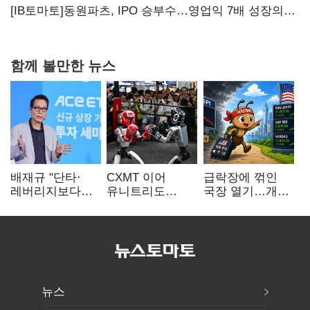
배제'
[IB토마토]동원파츠, IPO 승부수…영업익 7배 성장의
이면은 고객 편중
함께 볼만한 뉴스
배재규 "단타·
CXMT 이어
급락장에 꺾인
레버리지보다
유니트리도
국장 열기…개인
성장산업
출격…국내 증시
자금도 다시
장기투자…
영향 '촉각'
해외로
변동성 견뎌야"
뉴스