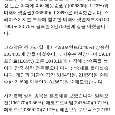
정 논란 여파에
미래에셋증권우(006805)
(-1.23%)와
미래에셋증권(006800)
(-1.34%)은 하락했습니다. 스
페이스X 지분 투자에 참여한
미래에셋벤처투자(100
790)
도 20.75% 급락한 3만750원에 장을 마쳤습니
다.
코스닥은 전 거래일 대비 4.98포인트(0.48%) 상승한
1034.03에 장을 마쳤슺니다. 지수는 전장 대비 19.14
포인트(1.86%) 오른 1048.19에 시작해 상승폭을 높
이다 장중 하락 전환했으나 다시 상승세로 돌아섰습
니다. 개인과 기관이 각각 6164억원, 2165억원 순매
수한 가운데 외국인이 8166억원 순매도했습니다.
시가총액 상위 종목은 혼조세를 보였습니다.
알테오
젠(196170)
(3.56%),
에코프로비엠(247540)
(9.71%),
에코프로(086520)
(7.17%),
레인보우로보틱스(27781