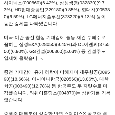
하이닉스(000660)
(6.42%),
삼성생명(032830)
(9.7
3%),
HD현대중공업(329180)
(9.85%),
현대차(00538
0)
(6.59%),
LG에너지솔루션(373220)
(5.13%) 등이
동반 강세를 나타냈습니다.
미국·이란 종전 협상 기대감에 중동 재건 수혜주로
꼽히는
삼성E&A(028050)
(9.45%)와
DL이앤씨(3755
00)
(6.90%),
GS건설(006360)
(5.03%) 등 건설주도
일제히 올랐습니다.
종전 기대감에 유가 하락이 더해지며
제주항공(0895
90)
(18.66%),
아시아나항공(020560)
(13.86%),
대한
항공(003490)
(12.78%) 등 항공주도 두 자릿수로 마
감했습니다.
티웨이홀딩스(004870)
는 상한가를 기록
했습니다.
증권주 대부분이 상승한 반면 스페이스X 공모주 배