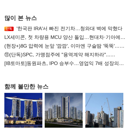
대표된 양 당직 배분"
많이 본 뉴스
'한국판 IRA'서 빠진 전기차…청와대 벽에 막혔다
LX세미콘, 첫 차량용 MCU 양산 돌입…현대차·기아에
공급
(현장+)8G 압력에 눈앞 '깜깜', 이마엔 구슬땀 '뚝뚝'…
화려한 에어쇼 뒤 땀방울
⑪(단독)SPC, 가맹점주에 "용역계약 해지하라"...
내팽개친 '사회적합의'
[IB토마토]동원파츠, IPO 승부수…영업익 7배 성장의
이면은 고객 편중
함께 볼만한 뉴스