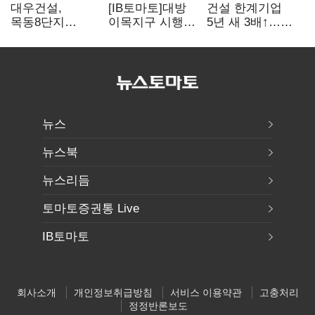
대우건설,
[IB토마토]대방
건설 한계기업
목동8단지
이목지구 시행
5년 새 3배↑…
글로벌
3사
PF·주택 침체에
엔지니어링사
완전자본잠식…
재무 부담 확대
'아룹'과 협업
3400억 PF는
그룹 신용으로
뉴스
뉴스북
뉴스리듬
토마토증권통 Live
IB토마토
회사소개
개인정보취급방침
서비스 이용약관
고충처리
정정반론보도