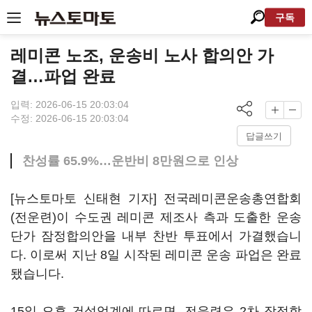
구독
레미콘 노조, 운송비 노사 합의안 가
결…파업 완료
입력: 2026-06-15 20:03:04
수정: 2026-06-15 20:03:04
답글쓰기
찬성률 65.9%…운반비 8만원으로 인상
[뉴스토마토 신태현 기자] 전국레미콘운송총연합회
(전운련)이 수도권 레미콘 제조사 측과 도출한 운송
단가 잠정합의안을 내부 찬반 투표에서 가결했습니
다. 이로써 지난 8일 시작된 레미콘 운송 파업은 완료
됐습니다.
15일 오후 건설업계에 따르면, 전운련은 2차 잠정합