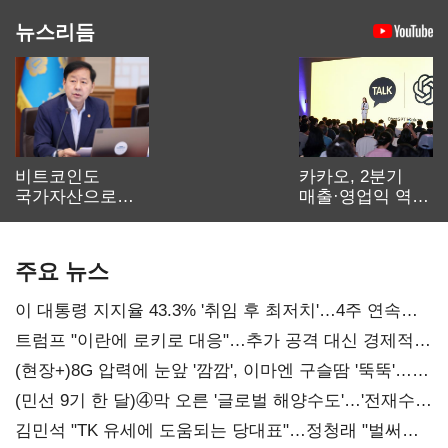
뉴스리듬
비트코인도
카카오, 2분기
국가자산으로…'
매출·영업익 역대
보관·평가·처분'
최대…에이전트
기준은 숙제
AI 수익화 관건
주요 뉴스
이 대통령 지지율 43.3% '취임 후 최저치'…4주 연속
'하락'
트럼프 "이란에 로키로 대응"…추가 공격 대신 경제적
압박 시사
(현장+)8G 압력에 눈앞 '깜깜', 이마엔 구슬땀 '뚝뚝'…
화려한 에어쇼 뒤 땀방울
(민선 9기 한 달)④막 오른 '글로벌 해양수도'…'전재수
리더십' 시험대
김민석 "TK 유세에 도움되는 당대표"…정청래 "벌써