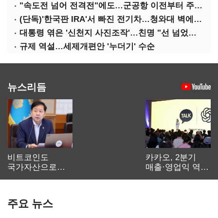
"속도전 넘어 전격전"에도…군공항 이전부터 주 52시간까지 '뇌관'
(단독)'한국판 IRA'서 빠진 전기차…청와대 벽에 막혔다
대통령 엮은 '신천지 사진조작'…친명 "선 넘었다" 격앙
규제 역설…세제개편안 '누더기' 수순
뉴스리듬
비트코인도
카카오, 2분기
국가자산으로…'
매출·영업익 역대
보관·평가·처분'
최대…에이전트
기준은 숙제
AI 수익화 관건
주요 뉴스