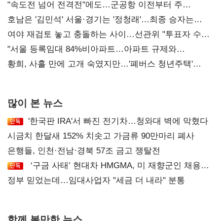
"속도전 넘어 전격전"에도…군공항 이전부터 주
52시간까지 '뇌관'
호남은 '김민석' 서울·경기는 '정청래'…최종 승자는
'안갯속'
여야 재검토 놓고 충돌하는 사이…선관위 "투표자 수
오차 당연"
"서울 등록임대 84%비아파트…아파트 규제와
달리해야"
황희, 사흘 만에 고개 숙였지만…'폐버스 청년주택'
후폭풍
많이 본 뉴스
'한국판 IRA'서 빠진 전기차…청와대 벽에 막혔다
시금치 한달새 152% 치솟고 가금류 90만마리 폐사
은행들, 인천·전남·경북 57조 금고 쟁탈전
‘구금 사태’ 현대차 HMGMA, 미 재향군인 채용
확대로 분위기 반전
정부 믿었는데…임대사업자 "세금 더 내라" 분통
함께 볼만한 뉴스