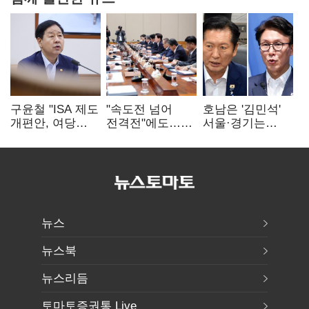
구윤철 "ISA 제도
"속도전 넘어
호남은 '김민석'
개편안, 여당
전격전"에도…
서울·경기는
제안에 공감…
군공항 이전부터
'정청래'…최종
제도 보완 적극
주 52시간까지
승자는 '안갯속'
검토"
'뇌관'
뉴스
뉴스북
뉴스리듬
토마토증권통 Live