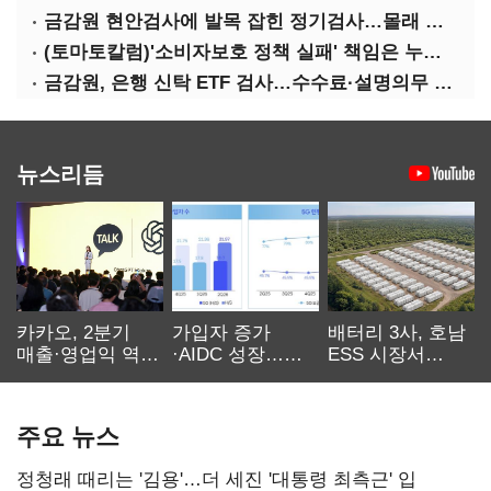
금감원 현안검사에 발목 잡힌 정기검사…몰래 웃는 금융권
(토마토칼럼)'소비자보호 정책 실패' 책임은 누가 지나
금감원, 은행 신탁 ETF 검사…수수료·설명의무 정조준
뉴스리듬
카카오, 2분기
가입자 증가
배터리 3사, 호남
매출·영업익 역대
·AIDC 성장…
ESS 시장서
최대…에이전트
SKT 2분기 성장
‘격돌’
AI 수익화 관건
본궤도
주요 뉴스
정청래 때리는 '김용'…더 세진 '대통령 최측근' 입