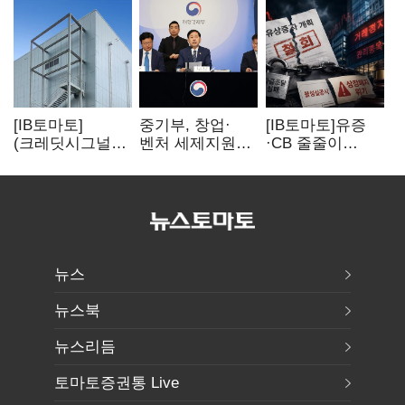
[IB토마토]
중기부, 창업·
[IB토마토]유증
(크레딧시그널)
벤처 세제지원
·CB 줄줄이
네패스, AI
강화…제3자
무산…코스닥
수혜에도
사업승계
벌점 급증에 상폐
레버리지 부담
과세특례 신설
압박
여전
뉴스
뉴스북
뉴스리듬
토마토증권통 Live