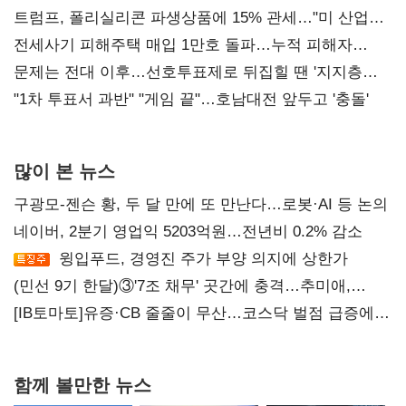
트럼프, 폴리실리콘 파생상품에 15% 관세…"미 산업
재건"
전세사기 피해주택 매입 1만호 돌파…누적 피해자
4만278명
문제는 전대 이후…선호투표제로 뒤집힐 땐 '지지층
불복'
"1차 투표서 과반" "게임 끝"…호남대전 앞두고 '충돌'
많이 본 뉴스
구광모-젠슨 황, 두 달 만에 또 만난다…로봇·AI 등 논의
네이버, 2분기 영업익 5203억원…전년비 0.2% 감소
윙입푸드, 경영진 주가 부양 의지에 상한가
(민선 9기 한달)③'7조 채무' 곳간에 충격…추미애,
20년만에 '비상재정' 선언 승부수
[IB토마토]유증·CB 줄줄이 무산…코스닥 벌점 급증에
상폐 압박
함께 볼만한 뉴스