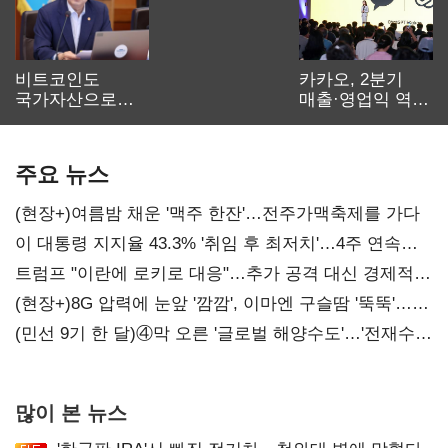
비트코인도
카카오, 2분기
국가자산으로…'
매출·영업익 역대
보관·평가·처분'
최대…에이전트
기준은 숙제
AI 수익화 관건
주요 뉴스
(현장+)여름밤 채운 '맥주 한잔'…전주가맥축제를 가다
이 대통령 지지율 43.3% '취임 후 최저치'…4주 연속
'하락'
트럼프 "이란에 로키로 대응"…추가 공격 대신 경제적
압박 시사
(현장+)8G 압력에 눈앞 '깜깜', 이마엔 구슬땀 '뚝뚝'…
화려한 에어쇼 뒤 땀방울
(민선 9기 한 달)④막 오른 '글로벌 해양수도'…'전재수
리더십' 시험대
많이 본 뉴스