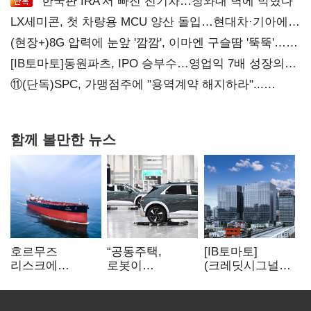
'한국판 IRA'서 빠진 전기차…청와대 벽에 막혔다
LX세미콘, 첫 차량용 MCU 양산 돌입…현대차·기아에
공급
(현장+)8G 압력에 눈앞 '깜깜', 이마엔 구슬땀 '뚝뚝'…
화려한 에어쇼 뒤 땀방울
[IB토마토]동원파츠, IPO 승부수…영업익 7배 성장의
이면은 고객 편중
⑪(단독)SPC, 가맹점주에 "용역계약 해지하라"...
내팽개친 '사회적합의'
함께 볼만한 뉴스
호르무즈
“공동주택,
[IB토마토]
리스크에
로봇이
(크레딧시그널)
산유국도 선박
발레파킹”…
대우건설, 실적
확보…해운·조선
현대차그룹의
반등에도
‘기회’
주차 실험
재무부담…