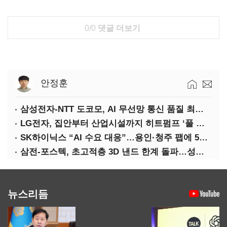
0/0
댓글 더보기
안정훈
삼성전자-NTT 도코모, AI 무선망 통신 품질 최적화 기술 검증
LG전자, 집안부터 산업시설까지 히트펌프 ‘풀 라인업’ 강화
SK하이닉스 “AI 수요 대응”…용인·청주 팹에 54조 투자
삼전-포스텍, 초고적층 3D 낸드 한계 돌파…성능·전력효율 개선
뉴스리듬