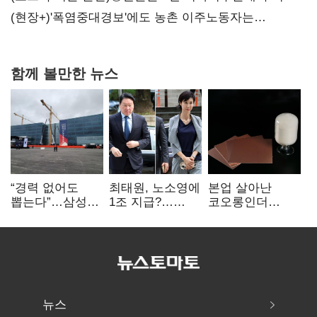
당장 퇴출?…시간만으론 부족한 코스닥 구하기
(현장+)'폭염중대경보'에도 농촌 이주노동자는
강행군…'야외작업 중지' 권고도 무시
함께 볼만한 뉴스
“경력 없어도
최태원, 노소영에
본업 살아난
뽑는다”…삼성
1조 지급?…
코오롱인더
·TSMC, 미
재상고 여부 주목
·HS효성…AI·
반도체 인재
배터리 소재로
쟁탈전
보폭 확대
뉴스