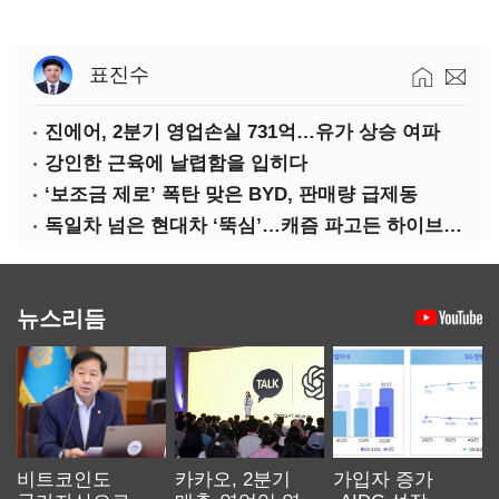
표진수
진에어, 2분기 영업손실 731억…유가 상승 여파
강인한 근육에 날렵함을 입히다
‘보조금 제로’ 폭탄 맞은 BYD, 판매량 급제동
독일차 넘은 현대차 ‘뚝심’…캐즘 파고든 하이브리드 역전극
뉴스리듬
비트코인도
카카오, 2분기
가입자 증가