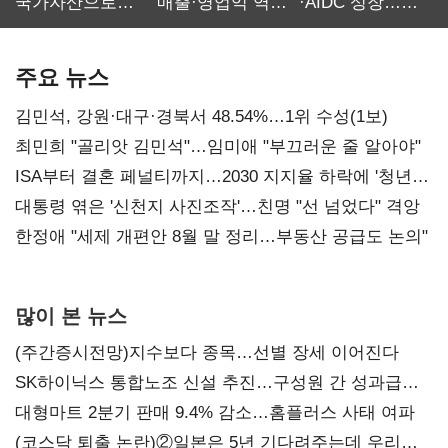
국가자산으로…'
매출·영업익 역대
·AIDC 성장…
보관·평가·처분'
최대…에이전트
SKT 2분기 성장
기준은 숙제
AI 수익화 관건
본궤도
주요 뉴스
김민석, 강원·대구·경북서 48.54%…1위 수성(1보)
최민희 "골리앗 김민석"…임미애 "부끄러운 줄 알아야"
ISA부터 결혼 페널티까지…2030 지지율 하락에 '청년
챙기기'
대통령 엮은 '신천지 사진조작'…친명 "선 넘었다" 격앙
한정애 "세제 개편안 8월 말 정리…부동산 공급도 논의"
많이 본 뉴스
(주간증시전망)지수보다 종목…선별 장세 이어진다
SK하이닉스 통합노조 신설 추진…구성원 간 성과급
불만 확산
대형마트 2분기 판매 9.4% 감소…홈플러스 사태 여파
(코스닥 퇴출 논란)②일본은 5년 기다려주는데 우리는