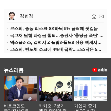
김현경
코스피, 중동 리스크·SK하닉 5% 급락에 뒷걸음
국고채 담합 과징금 철퇴…증권사 '충당금 폭탄' 우려
엑스플러스, 갤럭시 Z 플립8·폴드8 전용 액세서리 출시
코스피, 반도체 쇼크에 4%대 급락…코스닥은 5거래일째 상승
뉴스리듬
비트코인도
카카오, 2분기
가입자 증가
국가자산으로…'
매출·영업익 역대
·AIDC 성장…