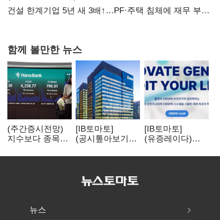
당장 퇴출?…시간만으론 부족한 코스닥 구하기
건설 한계기업 5년 새 3배↑…PF·주택 침체에 재무 부담
확대
함께 볼만한 뉴스
(주간증시전망)
[IB토마토]
[IB토마토]
지수보다 종목…
(공시톺아보기)
(유증레이다)
선별 장세
수주 공시, 왜
툴젠, 조달액
이어진다
바로 매출로
3분의 1 토막…
잡히지 않을까
특허소송
비용부터 챙긴다
뉴스