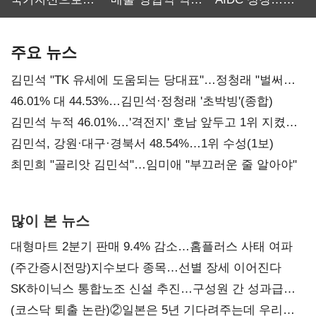
보관·평가·처분'
최대…에이전트
SKT 2분기 성장
기준은 숙제
AI 수익화 관건
본궤도
주요 뉴스
김민석 "TK 유세에 도움되는 당대표"…정청래 "벌써
대표된 양 당직 배분"
46.01% 대 44.53%…김민석·정청래 '초박빙'(종합)
김민석 누적 46.01%…'격전지' 호남 앞두고 1위 지켰다
(2보)
김민석, 강원·대구·경북서 48.54%…1위 수성(1보)
최민희 "골리앗 김민석"…임미애 "부끄러운 줄 알아야"
많이 본 뉴스
대형마트 2분기 판매 9.4% 감소…홈플러스 사태 여파
(주간증시전망)지수보다 종목…선별 장세 이어진다
SK하이닉스 통합노조 신설 추진…구성원 간 성과급
불만 확산
(코스닥 퇴출 논란)②일본은 5년 기다려주는데 우리는