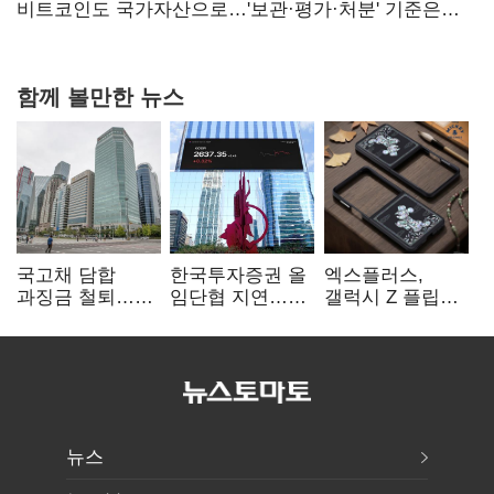
비트코인도 국가자산으로…'보관·평가·처분' 기준은
숙제
함께 볼만한 뉴스
국고채 담합
한국투자증권 올
엑스플러스,
과징금 철퇴…
임단협 지연…
갤럭시 Z 플립8·
증권사 '충당금
8월에도 미타결
폴드8 전용
폭탄' 우려
액세서리 출시
뉴스