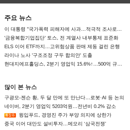
최대…에이전트
SKT 2분기 성장
‘격돌’
AI 수익화 관건
본궤도
주요 뉴스
이 대통령 "국가폭력 피해자에 사과…적극적 조사로
진실 밝혀야"
'금융복합기업집단' 토스, 전 계열사 내부통제 표준화
ELS 이어 ETF까지…고위험상품 판매 제동 걸린 은행
라이나 노사 '구조조정 구두 합의안' 도출
현대지에프홀딩스, 2분기 영업익 15.6%↑…500억 규모
자사주 매입
많이 본 뉴스
구광모-젠슨 황, 두 달 만에 또 만난다…로봇·AI 등 논의
네이버, 2분기 영업익 5203억원…전년비 0.2% 감소
윙입푸드, 경영진 주가 부양 의지에 상한가
중국 이어 대만도 설비투자…메모리 ‘삼국전쟁’