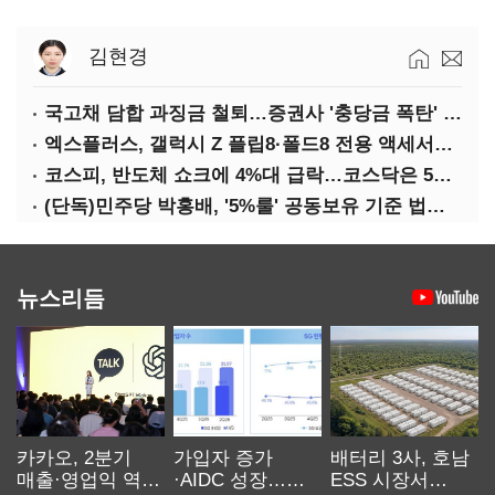
김현경
국고채 담합 과징금 철퇴…증권사 '충당금 폭탄' 우려
엑스플러스, 갤럭시 Z 플립8·폴드8 전용 액세서리 출시
코스피, 반도체 쇼크에 4%대 급락…코스닥은 5거래일째 상승
(단독)민주당 박홍배, '5%룰' 공동보유 기준 법제화 추진
뉴스리듬
카카오, 2분기
가입자 증가
배터리 3사, 호남
매출·영업익 역대
·AIDC 성장…
ESS 시장서