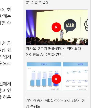
분' 기준은 숙제
소, 허
 합계는
사할 수
사촌 공
카카오, 2분기 매출·영업익 역대 최대…
일섭 현
에이전트 AI 수익화 관건
오 업계
억원으로
영인에게
맡고 있
남 허은
가입자 증가·AIDC 성장…SKT 2분기 성
장 본궤도