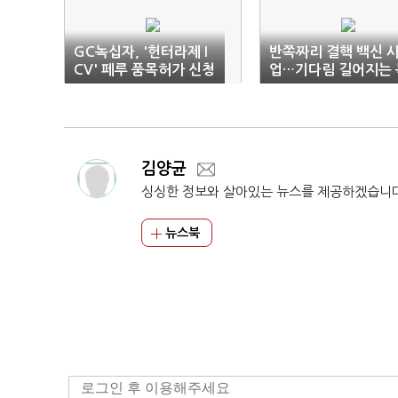
GC녹십자, '헌터라제 I
반쪽짜리 결핵 백신 
CV' 페루 품목허가 신청
업…기다림 길어지는 
십자
김양균
싱싱한 정보와 살아있는 뉴스를 제공하겠습니
뉴스북