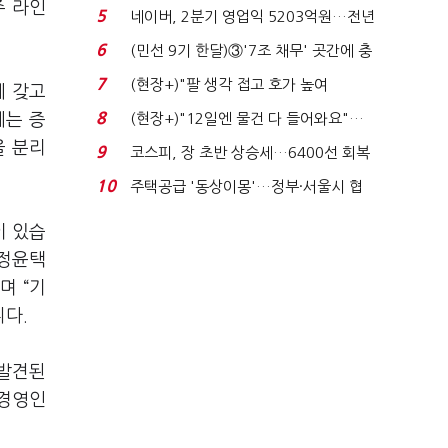
주 라인
처분' 기준은 ...
5
네이버, 2분기 영업익 5203억원…전년
비 0.2% 감소...
6
(민선 9기 한달)③'7조 채무' 곳간에 충
격…추미애, 20년...
7
(현장+)"팔 생각 접고 호가 높여
에 갖고
요"…'덜 똘똘한 한 채' 20...
8
에는 증
(현장+)"12일엔 물건 다 들어와요"…
빈 매대 채우며 문 연 ...
을 분리
9
코스피, 장 초반 상승세…6400선 회복
시도
10
주택공급 '동상이몽'…정부·서울시 협
력 없으면 '공수표'...
이 있습
 정윤택
며 “기
니다.
 발견된
문경영인