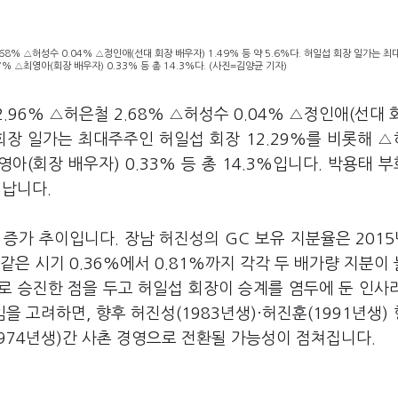
8% △허성수 0.04% △정인애(선대 회장 배우자) 1.49% 등 약 5.6%다. 허일섭 회장 일가는 
% △최영아(회장 배우자) 0.33% 등 총 14.3%다. (사진=김양균 기자)
.96% △허은철 2.68% △허성수 0.04% △정인애(선대 
일섭 회장 일가는 최대주주인 허일섭 회장 12.29%를 비롯해 
최영아(회장 배우자) 0.33% 등 총 14.3%입니다. 박용태 
어납니다.
증가 추이입니다. 장남 허진성의 GC 보유 지분율은 2015년
 같은 시기 0.36%에서 0.81%까지 각각 두 배가량 지분이
O로 승진한 점을 두고 허일섭 회장이 승계를 염두에 둔 인사
을 고려하면, 향후 허진성(1983년생)·허진훈(1991년생)
1974년생)간 사촌 경영으로 전환될 가능성이 점쳐집니다.