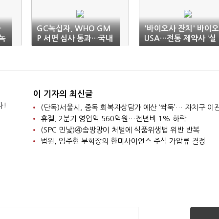
사
GC녹십자, WHO GM
'바이오사 잔치' 바이오
녹
P 서면 심사 통과…국내
USA…전통 제약사 ‘실
첫 사례
속 없는 계륵’
이 기자의 최신글
다!
휴젤, 2분기 영업익 560억원…전년비 1% 하락
(SPC 민낯)④솜방망이 처벌에 식품위생법 위반 반복
법원, 임주현 부회장의 한미사이언스 주식 가압류 결정