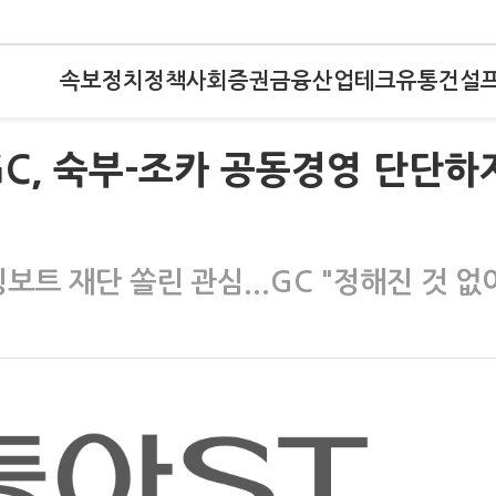
속보
정치
정책
사회
증권
금융
산업
테크
유통
건설
C, 숙부-조카 공동경영 단단하
보트 재단 쏠린 관심...GC "정해진 것 없