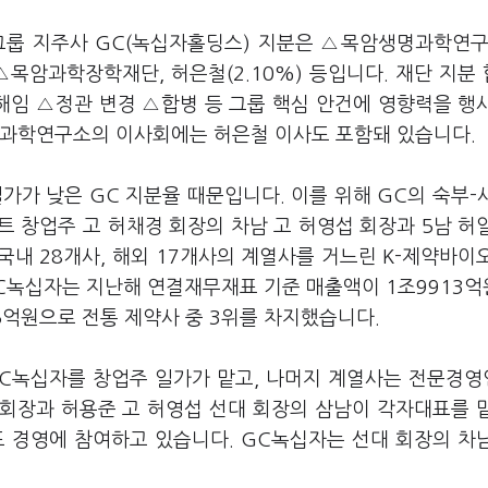
그룹 지주사 GC(녹십자홀딩스) 지분은 △목암생명과학연구
) △목암과학장학재단, 허은철(2.10%) 등입니다. 재단 지분
·해임 △정관 변경 △합병 등 그룹 핵심 안건에 영향력을 행
명과학연구소의 이사회에는 허은철 이사도 포함돼 있습니다.
가가 낮은 GC 지분율 때문입니다. 이를 위해 GC의 숙부-
 창업주 고 허채경 회장의 차남 고 허영섭 회장과 5남 허
국내 28개사, 해외 17개사의 계열사를 거느린 K-제약바이
C녹십자는 지난해 연결재무재표 기준 매출액이 1조9913
35억원으로 전통 제약사 중 3위를 차지했습니다.
GC녹십자를 창업주 일가가 맡고, 나머지 계열사는 전문경
 회장과 허용준 고 허영섭 선대 회장의 삼남이 각자대표를 
도 경영에 참여하고 있습니다. GC녹십자는 선대 회장의 차