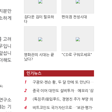
 지분만
집다운 집이 필요하
편의점 전성시대
근소하게
다
를 고려
경우입니
 앞섭니
영화관의 시대는 끝
"CD로 구워오세요"
났다?
 더해도
인기뉴스
1
구광모-젠슨 황, 두 달 만에 또 만난다…
토)
로봇·AI 등 논...
2
중국 이어 대만도 설비투자…메모리 ‘삼
국전쟁’
3
(특징주)윙입푸드, 경영진 주가 부양 의
암연구소
지에 상한가...
계는 기
4
비트코인도 국가자산으로…'보관·평가·