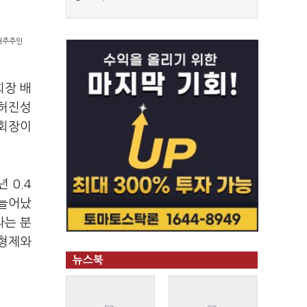
최대주주인
회장 배
△허진성
부회장이
 0.4
 늘어났
라는 분
 형제와
뉴스북