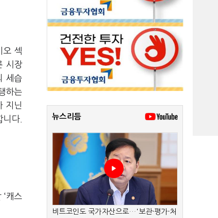
이오 섹
른 시장
의 세습
지탱하는
가 지닌
뉴스리듬
합니다.
 ‘캐스
비트코인도 국가자산으로…'보관·평가·처