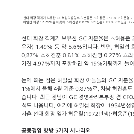
선대 회장 직계가 보유한 GC녹십자홀딩스 지분율은 △허용준 2.96% △허은철 2.6
허일섭 회장 12.29%를 비롯해 △허진성 0.87% △허진훈 0.81% △허진영 0.27
선대 회장 직계가 보유한 GC 지분율은 △허용준 2
우자) 1.49% 등 약 5.6%입니다. 반면, 허
0.87% △허진훈 0.81% △허진영 0.27% △
가진 4.97%까지 포함하면 약 19%가량까지 늘
눈에 띄는 점은 허일섭 회장 아들들의 GC 지분율 
1%에서 올해 4월 기준 0.87%로, 차남 허진훈도
습니다. 최근 장남이 GC 경영관리본부장 겸 CF
석도 나옵니다. 여기에 허일섭 회장이 1954년생임
사촌 선대 회장 일가 허은철(1972년생)·허용준(
공동경영 향방 5가지 시나리오