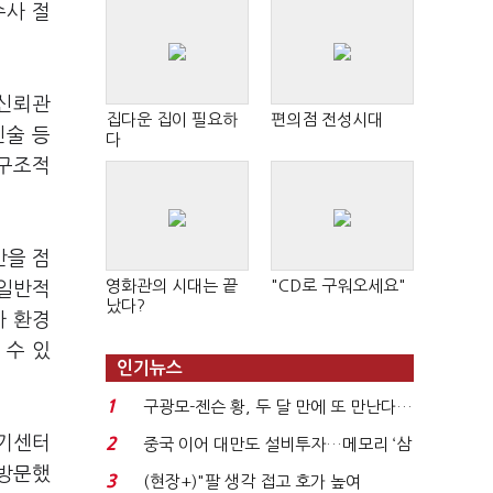
수사 절
 신뢰관
집다운 집이 필요하
편의점 전성시대
진술 등
다
 구조적
반을 점
영화관의 시대는 끝
"CD로 구워오세요"
 일반적
났다?
사 환경
 수 있
인기뉴스
1
구광모-젠슨 황, 두 달 만에 또 만난다…
로봇·AI 등 논...
라기센터
2
중국 이어 대만도 설비투자…메모리 ‘삼
국전쟁’
 방문했
3
(현장+)"팔 생각 접고 호가 높여