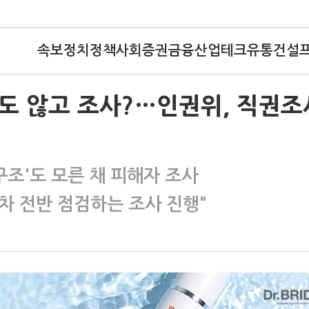
속보
정치
정책
사회
증권
금융
산업
테크
유통
건설
지도 않고 조사?…인권위, 직권조
조'도 모른 채 피해자 조사
절차 전반 점검하는 조사 진행"