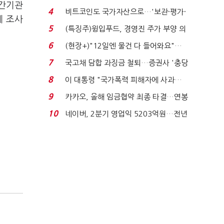
민간기관
요"…'덜 똘똘한 한 채' 20...
4
비트코인도 국가자산으로…'보관·평가·
체 조사
처분' 기준은 ...
5
(특징주)윙입푸드, 경영진 주가 부양 의
지에 상한가...
6
(현장+)"12일엔 물건 다 들어와요"…
빈 매대 채우며 문 연 ...
7
국고채 담합 과징금 철퇴…증권사 '충당
금 폭탄' 우려...
8
이 대통령 "국가폭력 피해자에 사과…
적극적 조사로 진...
9
카카오, 올해 임금협약 최종 타결…연봉
6.3% 인상·격려...
10
네이버, 2분기 영업익 5203억원…전년
비 0.2% 감소...