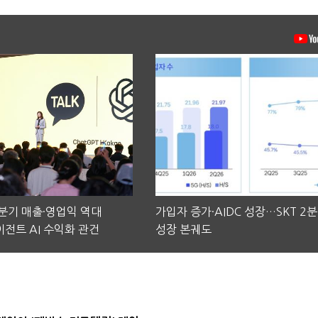
2분기 매출·영업익 역대
가입자 증가·AIDC 성장…SKT 2
전트 AI 수익화 관건
성장 본궤도