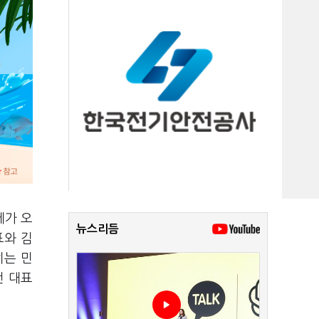
세가 오
뉴스리듬
표와 김
히는 민
전 대표