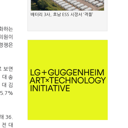
배터리 3사, 호남 ESS 시장서 ‘격돌’
격화하는
 의원이
 경쟁은
로 보면
 대 송
 대 김
5.7%
 36.
 전 대