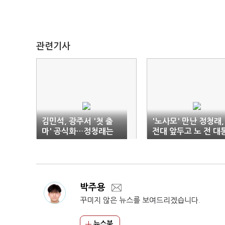
관련기사
김민석, 광주서 '첫 출
'노사모' 만난 정청래,
마' 공식화…정청래는
전대 앞두고 노 전 대
'봉하행'
령과 인연 '부각'
박주용
꾸미지 않은 뉴스를 보여드리겠습니다.
뉴스북