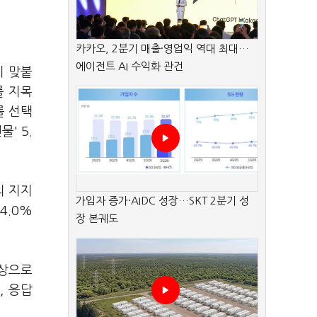
카카오, 2분기 매출·영업익 역대 최대…
에이전트 AI 수익화 관건
이 맞붙
를 지목
를 선택
' 5.
의 지지
가입자 증가·AIDC 성장…SKT 2분기 성
4.0%
장 본궤도
대상으로
, 응답