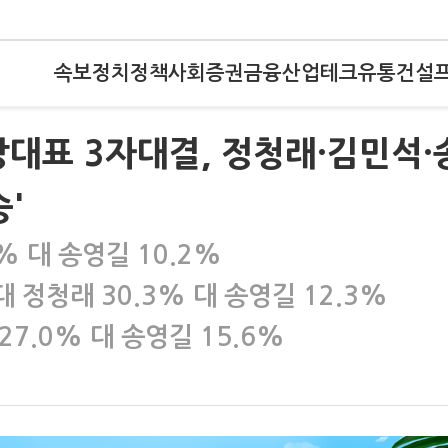
속보
정치
정책
사회
증권
금융
산업
테크
유통
건설
대표 3자대결, 정청래·김민석·
'
% 대 송영길 10.2%
대 정청래 30.3% 대 송영길 12.3%
27.0% 대 송영길 15.6%