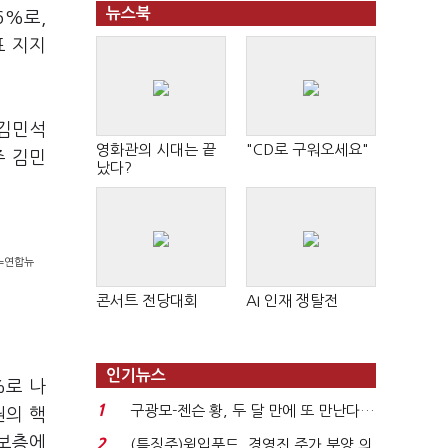
뉴스북
6%로,
표 지지
 김민석
영화관의 시대는 끝
"CD로 구워오세요"
주 김민
났다?
진=연합뉴
콘서트 전당대회
AI 인재 쟁탈전
인기뉴스
%로 나
1
구광모-젠슨 황, 두 달 만에 또 만난다…
권의 핵
로봇·AI 등 논...
진보층에
2
(특징주)윙입푸드, 경영진 주가 부양 의