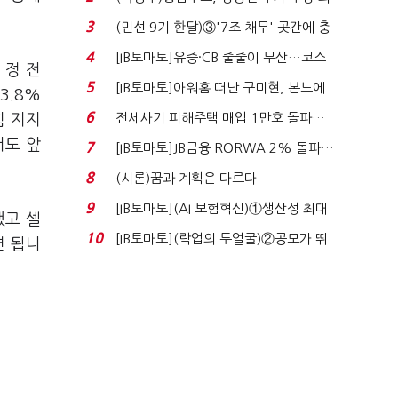
지에 상한가...
3
(민선 9기 한달)③'7조 채무' 곳간에 충
격…추미애, 20년...
4
[IB토마토]유증·CB 줄줄이 무산…코스
 정 전
닥 벌점 급증에 ...
5
[IB토마토]아워홈 떠난 구미현, 본느에
3.8%
340억 베팅…가...
6
전세사기 피해주택 매입 1만호 돌파…
힘 지지
누적 피해자 4만2...
서도 앞
7
[IB토마토]JB금융 RORWA 2% 돌파…
실적 견인은 은행 ...
8
(시론)꿈과 계획은 다르다
9
[IB토마토](AI 보험혁신)①생산성 최대
했고 셀
80% 개선…현실...
10
[IB토마토](락업의 두얼굴)②공모가 뛰
면 됩니
자 첫날 매도…FI ...