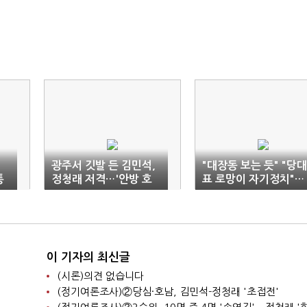
광주서 깃발 든 김민석,
"대장동 보는 듯" "당대
통
정청래 저격…'안방 호
표 로망이 자기정치"…
남' 쟁탈전 돌입
김민석·정청래 '파묘대
전'
이 기자의 최신글
(시론)의견 없습니다
(정기여론조사)②당심·호남, 김민석-정청래 '초접전'