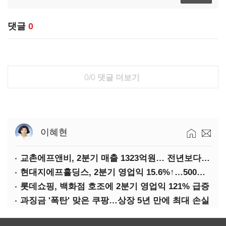
댓글
0
0/0
댓글 더보기
이혜현
교촌에프앤비, 2분기 매출 1323억원… 전년보다 4.9%↑
현대지에프홀딩스, 2분기 영업익 15.6%↑…500억 규모 자사주 매입
롯데쇼핑, 백화점 호조에 2분기 영업익 121% 급증
과징금 '폭탄' 맞은 쿠팡…상장 5년 만에 최대 손실