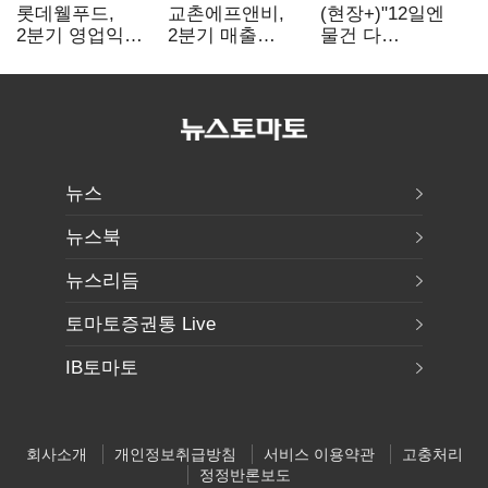
롯데웰푸드,
교촌에프앤비,
(현장+)"12일엔
2분기 영업익
2분기 매출
물건 다
89%↑…해외
1323억원…
들어와요"…빈
사업이 실적 견인
전년보다 4.9%↑
매대 채우며 문
연 홈플러스
뉴스
뉴스북
뉴스리듬
토마토증권통 Live
IB토마토
회사소개
개인정보취급방침
서비스 이용약관
고충처리
정정반론보도