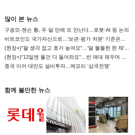
많이 본 뉴스
구광모-젠슨 황, 두 달 만에 또 만난다…로봇·AI 등 논의
비트코인도 국가자산으로…'보관·평가·처분' 기준은
숙제
(현장+)"팔 생각 접고 호가 높여요"…'덜 똘똘한 한 채'
20억 키맞추기
(현장+)"12일엔 물건 다 들어와요"…빈 매대 채우며 문
연 홈플러스
중국 이어 대만도 설비투자…메모리 ‘삼국전쟁’
함께 볼만한 뉴스