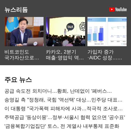
뉴스리듬
비트코인도
카카오, 2분기
가입자 증가
국가자산으로…'
매출·영업익 역대
·AIDC 성장…
보관·평가·처분'
최대…에이전트
SKT 2분기 성장
기준은 숙제
AI 수익화 관건
본궤도
주요 뉴스
공급 속도전 외치더니…황희, 난데없이 '폐버스
리모델링' 제안
송영길 측 "정청래, 국힘 '역선택' 대상…민주당 대표로
총선 지휘 못해"
이 대통령 "국가폭력 피해자에 사과…적극적 조사로
진실 밝혀야"
주택공급 '동상이몽'…정부·서울시 협력 없으면 '공수표'
'금융복합기업집단' 토스, 전 계열사 내부통제 표준화