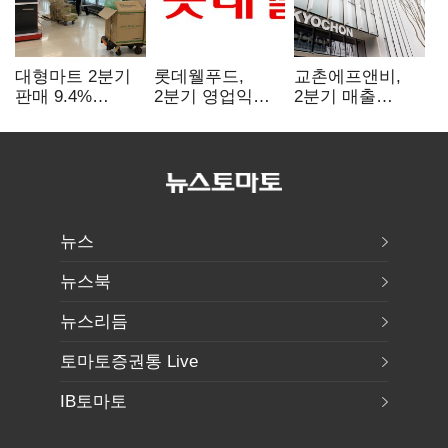
대형마트 2분기
롯데웰푸드,
교촌에프앤비,
판매 9.4%
2분기 영업익
2분기 매출
감소…홈플러스
89%↑…해외
1323억원…
사태 여파
사업이 실적 견인
전년보다 4.9%↑
뉴스
뉴스북
뉴스리듬
토마토증권통 Live
IB토마토