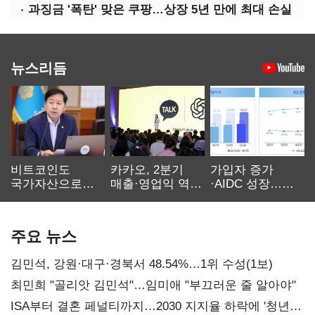
과징금 '폭탄' 맞은 쿠팡…상장 5년 만에 최대 손실
뉴스리듬
비트코인도
카카오, 2분기
가입자 증가
국가자산으로…'
매출·영업익 역대
·AIDC 성장…
보관·평가·처분'
최대…에이전트
SKT 2분기 성장
기준은 숙제
AI 수익화 관건
본궤도
주요 뉴스
김민석, 강원·대구·경북서 48.54%…1위 수성(1보)
최민희 "골리앗 김민석"…임미애 "부끄러운 줄 알아야"
ISA부터 결혼 페널티까지…2030 지지율 하락에 '청년