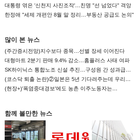
챙기기'
대통령 엮은 '신천지 사진조작'…친명 "선 넘었다" 격앙
한정애 "세제 개편안 8월 말 정리…부동산 공급도 논의"
많이 본 뉴스
(주간증시전망)지수보다 종목…선별 장세 이어진다
대형마트 2분기 판매 9.4% 감소…홈플러스 사태 여파
SK하이닉스 통합노조 신설 추진…구성원 간 성과급
불만 확산
(코스닥 퇴출 논란)②일본은 5년 기다려주는데 우리는
당장 퇴출?…시간만으론 부족한 코스닥 구하기
(현장+)'폭염중대경보'에도 농촌 이주노동자는
강행군…'야외작업 중지' 권고도 무시
함께 볼만한 뉴스