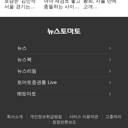
호남은 '김민석'
여야 재검토 놓고
황희, 사흘 만에
서울·경기는
충돌하는 사이…
고개
'정청래'…최종
선관위 "투표자
숙였지만…'폐버
승자는 '안갯속'
수 오차 당연"
스 청년주택'
후폭풍
뉴스
뉴스북
뉴스리듬
토마토증권통 Live
IB토마토
회사소개
개인정보취급방침
서비스 이용약관
고충처리
정정반론보도