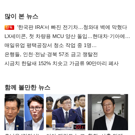
많이 본 뉴스
'한국판 IRA'서 빠진 전기차…청와대 벽에 막혔다
LX세미콘, 첫 차량용 MCU 양산 돌입…현대차·기아에
공급
매일유업 평택공장서 청소 작업 중 1명
사망…"안전관리체계 재점검"
은행들, 인천·전남·경북 57조 금고 쟁탈전
시금치 한달새 152% 치솟고 가금류 90만마리 폐사
함께 볼만한 뉴스