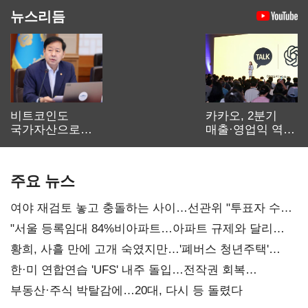
뉴스리듬
비트코인도
카카오, 2분기
국가자산으로…'
매출·영업익 역대
보관·평가·처분'
최대…에이전트
기준은 숙제
AI 수익화 관건
주요 뉴스
여야 재검토 놓고 충돌하는 사이…선관위 "투표자 수
오차 당연"
"서울 등록임대 84%비아파트…아파트 규제와 달리
해야"
황희, 사흘 만에 고개 숙였지만…'폐버스 청년주택'
후폭풍
한·미 연합연습 'UFS' 내주 돌입…전작권 회복
카운트다운
부동산·주식 박탈감에…20대, 다시 등 돌렸다