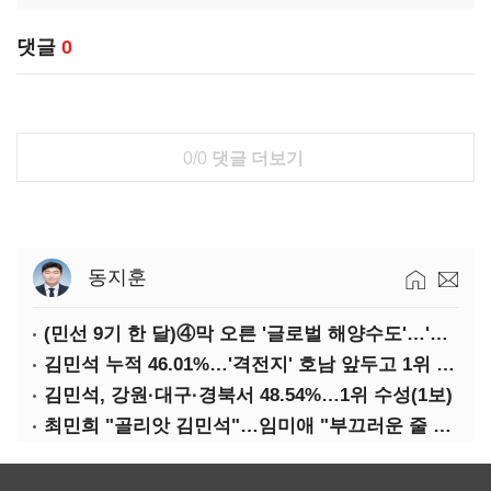
댓글
0
0/0
댓글 더보기
동지훈
(민선 9기 한 달)④막 오른 '글로벌 해양수도'…'전재수 리더십' 시험대
김민석 누적 46.01%…'격전지' 호남 앞두고 1위 지켰다(2보)
김민석, 강원·대구·경북서 48.54%…1위 수성(1보)
최민희 "골리앗 김민석"…임미애 "부끄러운 줄 알아야"