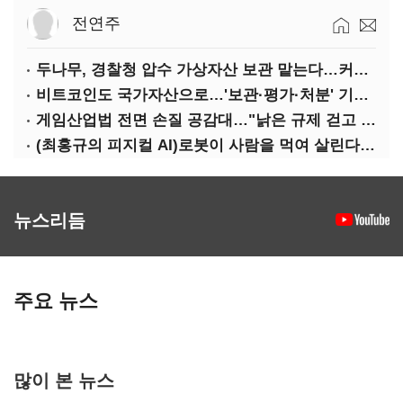
전연주
두나무, 경찰청 압수 가상자산 보관 맡는다…커스터디 사업 최종 낙찰
비트코인도 국가자산으로…'보관·평가·처분' 기준은 숙제
게임산업법 전면 손질 공감대…"낡은 규제 걷고 안전장치 촘촘히 해야"
(최홍규의 피지컬 AI)로봇이 사람을 먹여 살린다, 그런데 언제 먹여야 할지는 모른다
뉴스리듬
주요 뉴스
많이 본 뉴스