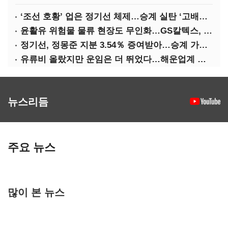
‘조선 호황’ 업은 정기선 체제…승계 실탄 ‘고배당’ 주목
윤활유 위험물 물류 현장도 무인화…GS칼텍스, 디지털 전환 가속
정기선, 정몽준 지분 3.54％ 증여받아…승계 가속화
유류비 올랐지만 운임은 더 뛰었다…해운업계 실적 ‘순항’
뉴스리듬
주요 뉴스
많이 본 뉴스