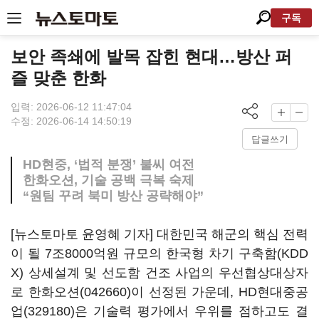
구독
보안 족쇄에 발목 잡힌 현대…방산 퍼
즐 맞춘 한화
입력: 2026-06-12 11:47:04
수정: 2026-06-14 14:50:19
답글쓰기
HD현중, ‘법적 분쟁’ 불씨 여전
한화오션, 기술 공백 극복 숙제
“원팀 꾸려 북미 방산 공략해야”
[뉴스토마토 윤영혜 기자] 대한민국 해군의 핵심 전력
이 될 7조8000억원 규모의 한국형 차기 구축함(KDD
X) 상세설계 및 선도함 건조 사업의 우선협상대상자
로
한화오션(042660)
이 선정된 가운데,
HD현대중공
업(329180)
은 기술력 평가에서 우위를 점하고도 결