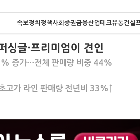
속보
정치
정책
사회
증권
금융
산업
테크
유통
건설
슈퍼싱글·프리미엄이 견인
6% 증가…전체 판매량 비중 44%
초고가 라인 판매량 전년비 33%↑