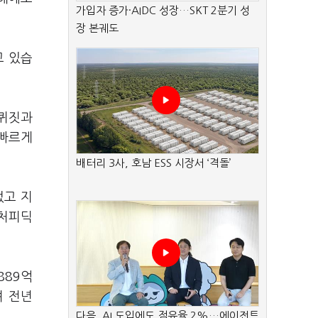
가입자 증가·AIDC 성장…SKT 2분기 성
장 본궤도
고 있습
스퀴짓과
 빠르게
배터리 3사, 호남 ESS 시장서 ‘격돌’
었고 지
스처피딕
889억
며 전년
다음, AI 도입에도 점유율 2%…에이전트