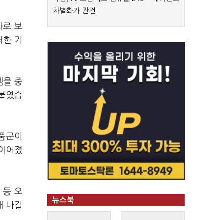
차별화가 관건
과로 보
러한 기
템을 중
덧붙였습
제품군이
 이어졌
 등 오
뉴스북
해 나갈