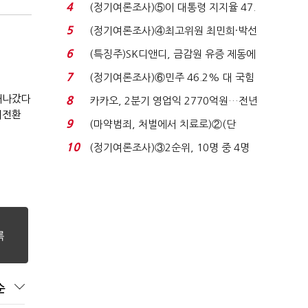
로이터에 성명...
4
(정기여론조사)⑤이 대통령 지지율 47.
7%…일주일 만에 ...
5
(정기여론조사)④최고위원 최민희·박선
원 '양강'…서미...
6
(특징주)SK디앤디, 금감원 유증 제동에
장 초반 상한가...
7
(정기여론조사)⑥민주 46.2% 대 국힘
31.0%…오차범위 밖 ...
 새나갔다
8
카카오, 2분기 영업익 2770억원…전년
대전환
비 36% 증가...
9
(마약범죄, 처벌에서 치료로)②(단
독)"마약은 전염병…여성...
10
(정기여론조사)③2순위, 10명 중 4명
'송영길'…정청래 '한 ...
순