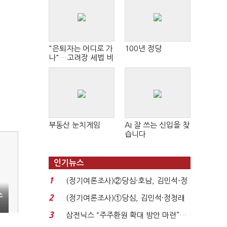
"은퇴자는 어디로 가
100년 정당
나"…고려장 세법 비
판 확산
부동산 눈치게임
AI 잘 쓰는 신입을 찾
습니다
인기뉴스
1
(정기여론조사)②당심·호남, 김민석-정
청래 '초접전'...
스
2
(정기여론조사)①당심, 김민석·정청래
'초접전'…대통령 ...
3
삼전닉스 “주주환원 확대 방안 마련”…