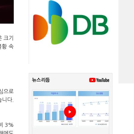
은 크기
불황 속
뉴스리듬
중심으로
습니다.
비 3%
올해에도