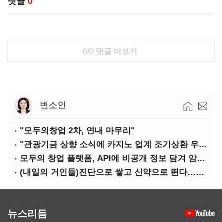
댓글
0
0/0
댓글 더보기
변소인
"모두의창업 2차, 연내 마무리"
"관광기금 상향 소식에 카지노 업계 조기상환 우려"
모두의 창업 플랫폼, API에 비공개 정보 담겨 암호키까지 새나갔다
(내일의 거인들)진단으로 쌓고 신약으로 뛴다…세니젠의 대전환
뉴스리듬