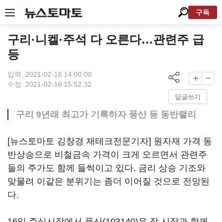
구독
구리·니켈·주석 다 오른다…관련주 급
등
입력: 2021-02-16 14:00:00
수정: 2021-02-16 15:52:32
답글쓰기
구리 9년래 최고가 기록하자 풍산 등 동반랠리
[뉴스토마토 김창경 재테크전문기자] 원자재 가격 동
반상승으로 비철금속 가격이 크게 오르면서 관련주
들의 주가도 함께 들썩이고 있다. 금리 상승 기조와
맞물려 이같은 분위기는 좀더 이어질 것으로 전망된
다.
16일 주식시장에서
풍산(103140)
은 장 시작과 함께