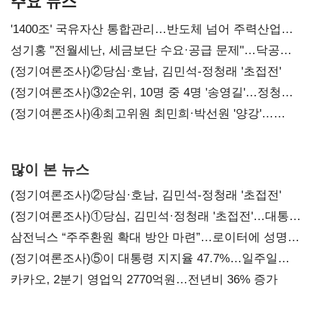
주요 뉴스
'1400조' 국유자산 통합관리…반도체 넘어 주력산업
구조혁신
성기홍 "전월세난, 세금보단 수요·공급 문제"…닥공
시사
(정기여론조사)②당심·호남, 김민석-정청래 '초접전'
(정기여론조사)③2순위, 10명 중 4명 '송영길'…정청래
'한 자릿수'
(정기여론조사)④최고위원 최민희·박선원 '양강'…
서미화·이성윤·임미애 뒤이어
많이 본 뉴스
(정기여론조사)②당심·호남, 김민석-정청래 '초접전'
(정기여론조사)①당심, 김민석·정청래 '초접전'…대통령
지지도 '50% 아래로'(종합)
삼전닉스 “주주환원 확대 방안 마련”…로이터에 성명
보내
(정기여론조사)⑤이 대통령 지지율 47.7%…일주일
만에 다시 40%대
카카오, 2분기 영업익 2770억원…전년비 36% 증가