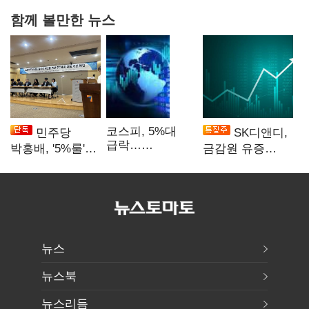
함께 볼만한 뉴스
코스피, 5%대
민주당
SK디앤디,
급락…
박홍배, '5%룰'
금감원 유증
매도사이드카
공동보유 기준
제동에 장 초반
발동
법제화 추진
상한가
뉴스
뉴스북
뉴스리듬