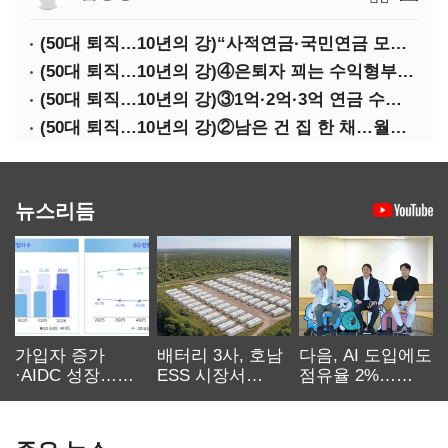
(50대 퇴직…10년의 강)“사적연금·국민연금 모두 당겨서 수령해야”
(50대 퇴직…10년의 강)④은퇴자 꾀는 수익형부동산·전업투자·편의점 창업
(50대 퇴직…10년의 강)③1억·2억·3억 연금 수령 전략
(50대 퇴직…10년의 강)②남은 건 집 한 채…월세 vs 배당 vs 주택연금
뉴스리듬
가입자 증가
배터리 3사, 호남
다음, AI 도입에도
·AIDC 성장…
ESS 시장서
점유율 2%…
SKT 2분기 성장
‘격돌’
에이전트
본궤도
차별화가 관건