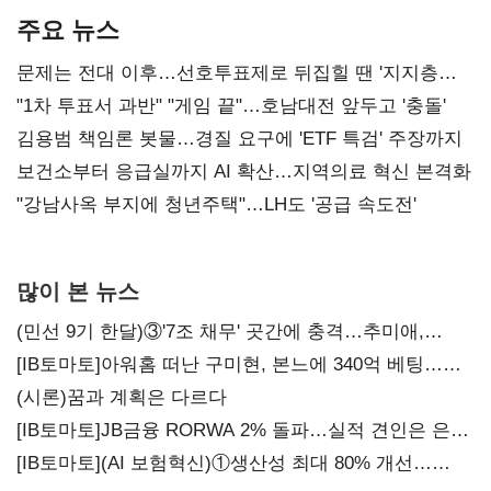
주요 뉴스
문제는 전대 이후…선호투표제로 뒤집힐 땐 '지지층
불복'
"1차 투표서 과반" "게임 끝"…호남대전 앞두고 '충돌'
김용범 책임론 봇물…경질 요구에 'ETF 특검' 주장까지
보건소부터 응급실까지 AI 확산…지역의료 혁신 본격화
"강남사옥 부지에 청년주택"…LH도 '공급 속도전'
많이 본 뉴스
(민선 9기 한달)③'7조 채무' 곳간에 충격…추미애,
20년만에 '비상재정' 선언 승부수
[IB토마토]아워홈 떠난 구미현, 본느에 340억 베팅…
가족 지배체제 구축
(시론)꿈과 계획은 다르다
[IB토마토]JB금융 RORWA 2% 돌파…실적 견인은 은행
아닌 캐피탈
[IB토마토](AI 보험혁신)①생산성 최대 80% 개선…