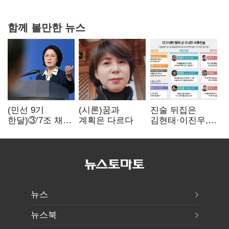
현실은 '실행 격차'
함께 볼만한 뉴스
(민선 9기
(시론)꿈과
진술 뒤집은
한달)③'7조 채무'
계획은 다르다
김현태·이진우,
곳간에 충격…
박안수는 "국가에
추미애, 20년만에
헌신"…법정서
'비상재정' 선언
드러난 군
승부수
수뇌부의 민낯
뉴스
뉴스북