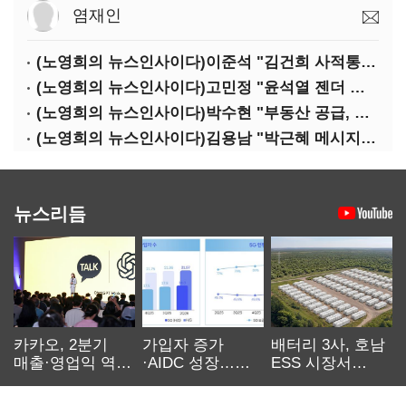
염재인
(노영희의 뉴스인사이다)이준석 "김건희 사적통화, '김지은 2차 가해' 성립 안 돼"
(노영희의 뉴스인사이다)고민정 "윤석열 젠더 갈라치기…갈등 불씨가 지지율 자양분"
(노영희의 뉴스인사이다)박수현 "부동산 공급, 역대 정부에 뒤지지 않아"
(노영희의 뉴스인사이다)김용남 "박근혜 메시지, '정권교체 필요성' 강조할 듯"
뉴스리듬
카카오, 2분기
가입자 증가
배터리 3사, 호남
매출·영업익 역대
·AIDC 성장…
ESS 시장서
최대…에이전트
SKT 2분기 성장
‘격돌’
AI 수익화 관건
본궤도