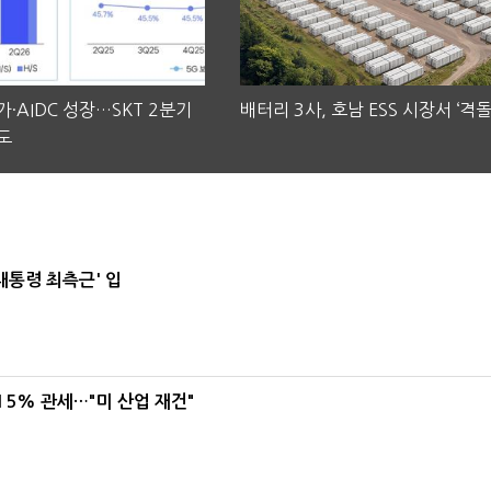
·AIDC 성장…SKT 2분기
배터리 3사, 호남 ESS 시장서 ‘격돌
도
대통령 최측근' 입
5% 관세…"미 산업 재건"