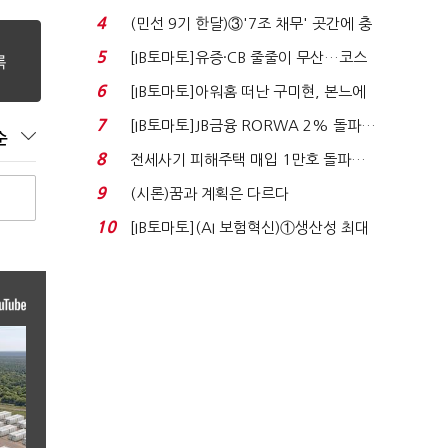
지에 상한가...
4
(민선 9기 한달)③'7조 채무' 곳간에 충
격…추미애, 20년...
5
[IB토마토]유증·CB 줄줄이 무산…코스
닥 벌점 급증에 ...
6
[IB토마토]아워홈 떠난 구미현, 본느에
340억 베팅…가...
7
[IB토마토]JB금융 RORWA 2% 돌파…
순
실적 견인은 은행 ...
8
전세사기 피해주택 매입 1만호 돌파…
누적 피해자 4만2...
9
(시론)꿈과 계획은 다르다
10
[IB토마토](AI 보험혁신)①생산성 최대
80% 개선…현실...