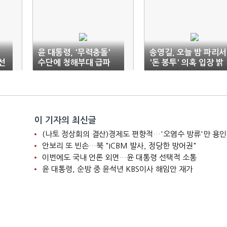
윤 대통령, '무력충돌'
송영길, 오늘 밤 파리서
선
수단에 청해부대 급파
'돈 봉투' 의혹 입장 밝
힌다
이 기자의 최신글
(나토 정상회의 결산)경제도 편향적…'오염수 방류'만 용인
안보리 또 빈손…북 "ICBM 발사, 정당한 방어권"
이번에도 국내 언론 외면…윤 대통령 선택적 소통
윤 대통령, 순방 중 윤석년 KBS이사 해임안 재가