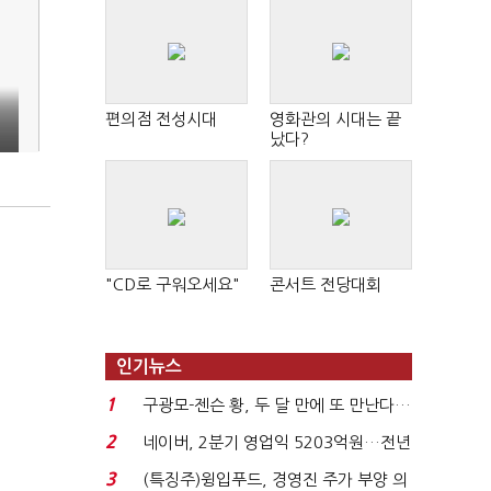
편의점 전성시대
영화관의 시대는 끝
났다?
"CD로 구워오세요"
콘서트 전당대회
인기뉴스
1
구광모-젠슨 황, 두 달 만에 또 만난다…
로봇·AI 등 논...
2
네이버, 2분기 영업익 5203억원…전년
비 0.2% 감소...
3
(특징주)윙입푸드, 경영진 주가 부양 의