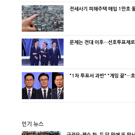
전세사기 피해주택 매입 1만호 
문제는 전대 이후…선호투표제로 
"1차 투표서 과반" "게임 끝"…
인기 뉴스
구광모-젠슨 황, 두 달 만에 또 만