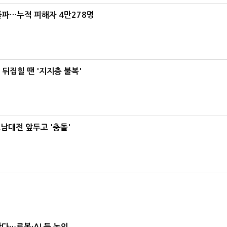
돌파…누적 피해자 4만278명
뒤집힐 땐 '지지층 불복'
호남대전 앞두고 '충돌'
난다…로봇·AI 등 논의