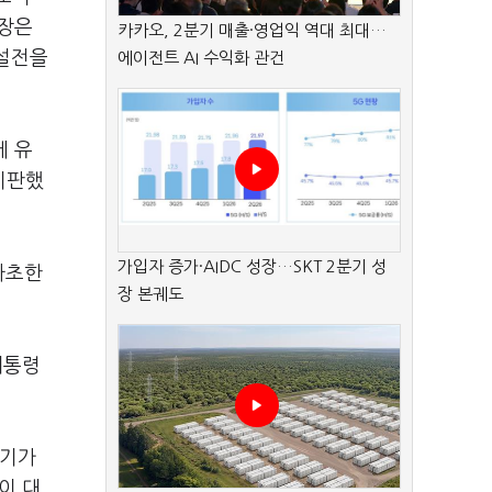
부장은
카카오, 2분기 매출·영업익 역대 최대…
 설전을
에이전트 AI 수익화 관건
에 유
비판했
가입자 증가·AIDC 성장…SKT 2분기 성
자초한
장 본궤도
대통령
 기가
이 대