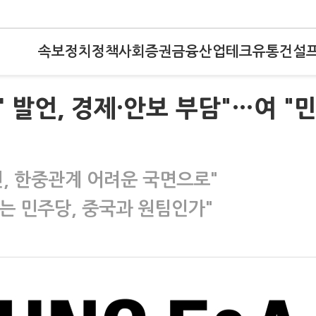
속보
정치
정책
사회
증권
금융
산업
테크
유통
건설
' 발언, 경제·안보 부담"…여 "
언, 한중관계 어려운 국면으로"
는 민주당, 중국과 원팀인가"