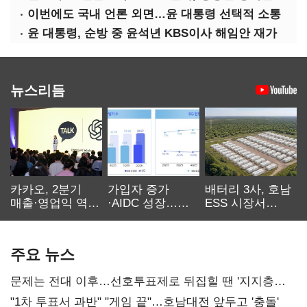
이번에도 국내 언론 외면…윤 대통령 선택적 소통
윤 대통령, 순방 중 윤석년 KBS이사 해임안 재가
뉴스리듬
카카오, 2분기
가입자 증가
배터리 3사, 호남
매출·영업익 역대
·AIDC 성장…
ESS 시장서
최대…에이전트
SKT 2분기 성장
‘격돌’
AI 수익화 관건
본궤도
주요 뉴스
문제는 전대 이후…선호투표제로 뒤집힐 땐 '지지층
불복'
"1차 투표서 과반" "게임 끝"…호남대전 앞두고 '충돌'