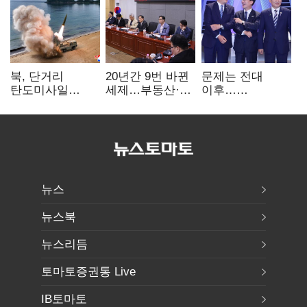
북, 단거리
20년간 9번 바뀐
문제는 전대
탄도미사일
세제…부동산·
이후…
발사…안보실
상속세만
선호투표제로
"즉각 중단 촉구"
건드렸다
뒤집힐 땐
'지지층 불복'
뉴스
뉴스북
뉴스리듬
토마토증권통 Live
IB토마토