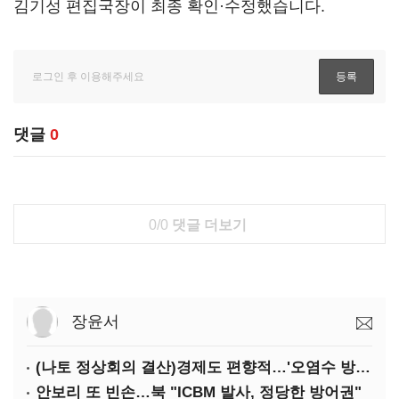
김기성 편집국장이 최종 확인·수정했습니다.
댓글
0
0/0
댓글 더보기
장윤서
(나토 정상회의 결산)경제도 편향적…'오염수 방류'만 용인
안보리 또 빈손…북 "ICBM 발사, 정당한 방어권"