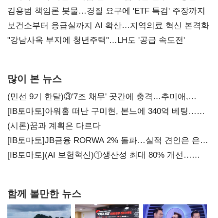
김용범 책임론 봇물…경질 요구에 'ETF 특검' 주장까지
보건소부터 응급실까지 AI 확산…지역의료 혁신 본격화
"강남사옥 부지에 청년주택"…LH도 '공급 속도전'
많이 본 뉴스
(민선 9기 한달)③'7조 채무' 곳간에 충격…추미애,
20년만에 '비상재정' 선언 승부수
[IB토마토]아워홈 떠난 구미현, 본느에 340억 베팅…
가족 지배체제 구축
(시론)꿈과 계획은 다르다
[IB토마토]JB금융 RORWA 2% 돌파…실적 견인은 은행
아닌 캐피탈
[IB토마토](AI 보험혁신)①생산성 최대 80% 개선…
현실은 '실행 격차'
함께 볼만한 뉴스