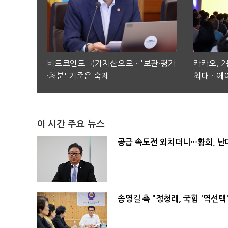
비트코인도 국가자산으로…'보관·평가
카카오, 
·처분' 기준은 숙제
최대…에이
이 시간 주요 뉴스
공급 속도전 외치더니…황희, 난
송영길 측 "정청래, 국힘 '역선