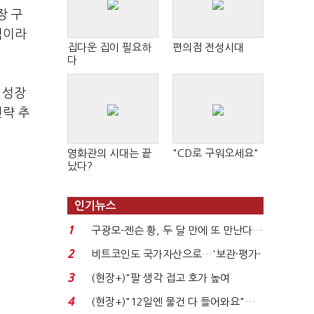
장 구
적이라
집다운 집이 필요하
편의점 전성시대
다
 성장
전략 추
영화관의 시대는 끝
"CD로 구워오세요"
났다?
인기뉴스
1
구광모-젠슨 황, 두 달 만에 또 만난다…
로봇·AI 등 논...
2
비트코인도 국가자산으로…'보관·평가·
처분' 기준은 ...
3
(현장+)"팔 생각 접고 호가 높여
요"…'덜 똘똘한 한 채' 20...
4
(현장+)"12일엔 물건 다 들어와요"…