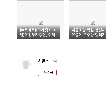
[IB토마토](크레딧시그
자금조달 막힌 상장사
널)유진투자증권, 수익
유증에 주주만 덤터기
성 저하…건전성 하락
'우려'
최윤석
뉴스북