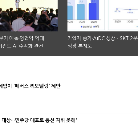
2분기 매출·영업익 역대
가입자 증가·AIDC 성장…SKT 2
전트 AI 수익화 관건
성장 본궤도
데없이 '폐버스 리모델링' 제안
택' 대상…민주당 대표로 총선 지휘 못해"