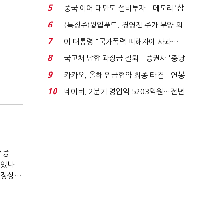
빈 매대 채우며 문 연 ...
5
중국 이어 대만도 설비투자…메모리 ‘삼
국전쟁’
6
(특징주)윙입푸드, 경영진 주가 부양 의
지에 상한가...
7
이 대통령 "국가폭력 피해자에 사과…
적극적 조사로 진...
8
국고채 담합 과징금 철퇴…증권사 '충당
금 폭탄' 우려...
9
카카오, 올해 임금협약 최종 타결…연봉
6.3% 인상·격려...
10
네이버, 2분기 영업익 5203억원…전년
비 0.2% 감소...
[IB토마토]메가스터디, 교육보다 골프장…300억 대여 뒤 보증 리스크
 있나
[IB토마토](PF 잔불)③다올투자증권, 부동산금융 줄였지만 정상화는 진행형