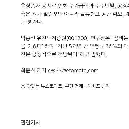
유상증자 공시로 인한 주가급락과 주주반발, 공장
축은 원가 절감뿐만 아니라 물류창고 공간 확보, 
는 평가다.
박종선
유진투자증권(001200)
연구원은 "꿈비는
을 이뤘다"라며 "지난 5개년 간 연평균 36%의 
진은 긍정적으로 전망된다"라고 말했다.
최윤석 기자 cys55@etomato.com
ⓒ 맛있는 뉴스토마토, 무단 전재 - 재배포 금지
관련기사