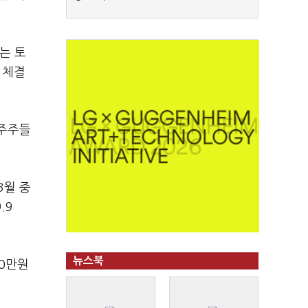
는 토
 체결
 주주들
3월 중
.9
뉴스북
00만원