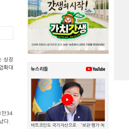
는 상장
사업확대
뉴스리듬
1만34
났다.
비트코인도 국가자산으로…'보관·평가·처