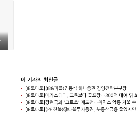
,
이 기자의 최신글
[IB토마토](IB&피플)김동식 하나증권 경영전략본부장
[IB토마토]장현국의 '크로쓰' 재도전…위믹스 악몽 지울 수