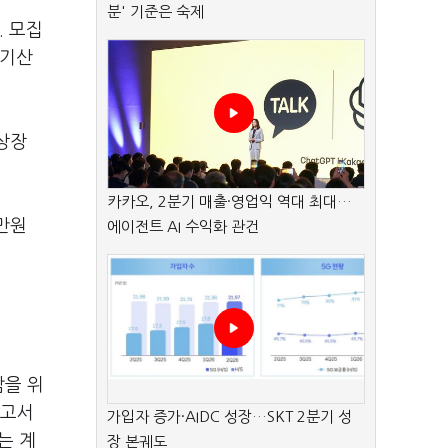
분' 기준은 숙제
. 모집
 기산
상장
카카오, 2분기 매출·영업익 역대 최대…
만원
에이전트 AI 수익화 관건
감을 위
보고서
가입자 증가·AIDC 성장…SKT 2분기 성
는 계
장 본궤도