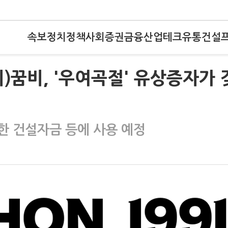
속보
정치
정책
사회
증권
금융
산업
테크
유통
건설
)꿈비, '우여곡절' 유상증자가 
한 건설자금 등에 사용 예정