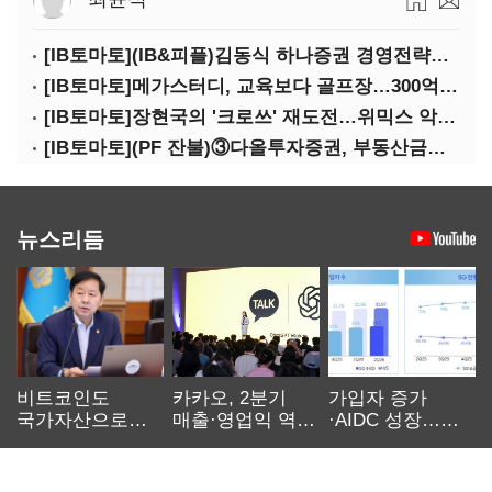
[IB토마토](IB&피플)김동식 하나증권 경영전략본부장
[IB토마토]메가스터디, 교육보다 골프장…300억 대여 뒤 보증 리스크
[IB토마토]장현국의 '크로쓰' 재도전…위믹스 악몽 지울 수 있나
[IB토마토](PF 잔불)③다올투자증권, 부동산금융 줄였지만 정상화는 진행형
뉴스리듬
비트코인도
카카오, 2분기
가입자 증가
국가자산으로…'
매출·영업익 역대
·AIDC 성장…
보관·평가·처분'
최대…에이전트
SKT 2분기 성장
기준은 숙제
AI 수익화 관건
본궤도