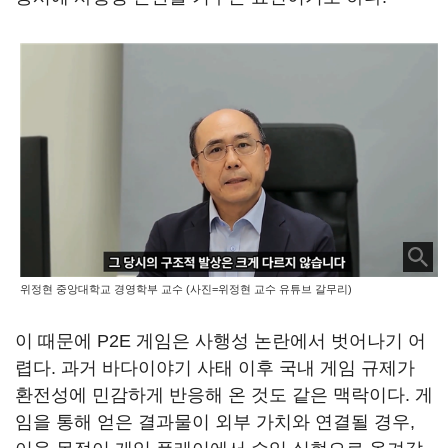
위정현 중앙대학교 경영학부 교수 (사진=위정현 교수 유튜브 갈무리)
이 때문에 P2E 게임은 사행성 논란에서 벗어나기 어
렵다. 과거 바다이야기 사태 이후 국내 게임 규제가
환전성에 민감하게 반응해 온 것도 같은 맥락이다. 게
임을 통해 얻은 결과물이 외부 가치와 연결될 경우,