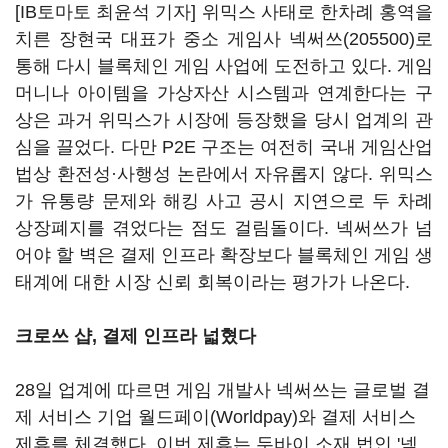
[IB토마토 최윤석 기자] 위믹스 사태로 한차례 홍역을
치른 장현국 대표가 중소 게임사
넥써쓰(205500)
로
통해 다시 블록체인 게임 사업에 도전하고 있다. 게임
머니나 아이템을 가상자산 시스템과 연계한다는 구
상은 과거 위믹스가 시장에 등장했을 당시 업계의 관
심을 끌었다. 다만 P2E 구조는 여전히 국내 게임산업
법상 환전성·사행성 논란에서 자유롭지 않다. 위믹스
가 유통량 문제와 해킹 사고 공시 지연으로 두 차례
상장폐지를 겪었다는 점도 걸림돌이다. 넥써쓰가 넘
어야 할 벽은 결제 인프라 확장보다 블록체인 게임 생
태계에 대한 시장 신뢰 회복이라는 평가가 나온다.
크로쓰 샵, 결제 인프라 넓혔다
28일 업계에 따르면 게임 개발사 넥써쓰는 글로벌 결
제 서비스 기업 월드페이(Worldpay)와 결제 서비스
제휴를 체결했다. 이번 제휴는 두바이 소재 법인 '넥