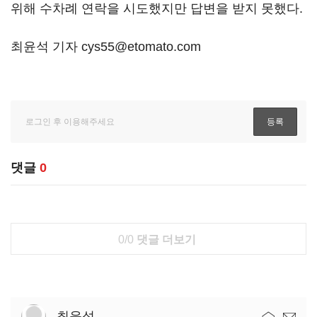
위해 수차례 연락을 시도했지만 답변을 받지 못했다.
최윤석 기자 cys55@etomato.com
댓글
0
0/0
댓글 더보기
최윤석