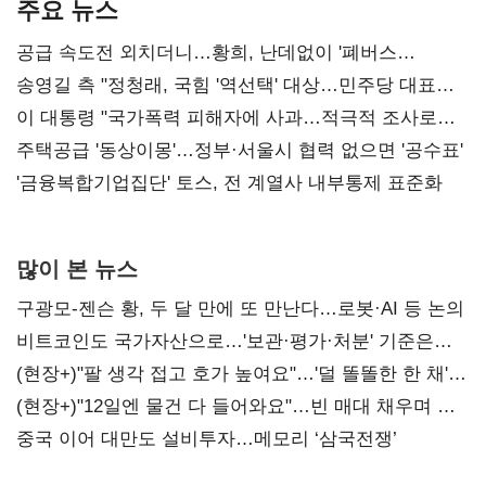
주요 뉴스
공급 속도전 외치더니…황희, 난데없이 '폐버스
리모델링' 제안
송영길 측 "정청래, 국힘 '역선택' 대상…민주당 대표로
총선 지휘 못해"
이 대통령 "국가폭력 피해자에 사과…적극적 조사로
진실 밝혀야"
주택공급 '동상이몽'…정부·서울시 협력 없으면 '공수표'
'금융복합기업집단' 토스, 전 계열사 내부통제 표준화
많이 본 뉴스
구광모-젠슨 황, 두 달 만에 또 만난다…로봇·AI 등 논의
비트코인도 국가자산으로…'보관·평가·처분' 기준은
숙제
(현장+)"팔 생각 접고 호가 높여요"…'덜 똘똘한 한 채'
20억 키맞추기
(현장+)"12일엔 물건 다 들어와요"…빈 매대 채우며 문
연 홈플러스
중국 이어 대만도 설비투자…메모리 ‘삼국전쟁’