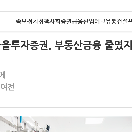
속보
정치
정책
사회
증권
금융
산업
테크
유통
건설
)③다올투자증권, 부동산금융 줄였
에
 여전