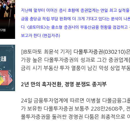
지난해 말부터 이어진 증시 호황에 증권업계는 연일 최고 실적을
금융 충당금 적립 부담 완화에 더 크게 기대고 있다는 분석이 나
다. <IB토마토>는 중소형 증권사의 부동산금융 현황을 점검하고
보고자 한다.(편집자주)
[IB토마토 최윤석 기자]
다올투자증권(030210)
은
가장 높은 다올투자증권의 성과로 그간 증권업계를
금리 시기 부동산 투자 열풍이 남긴 악성 상업 부
2년 만의 흑자전환, 경영 분쟁도 종지부
24일 금융투자업계에 따르면 이병철 다올금융그룹
가 보유한 다올투자증권 보통주 228만2608주, 
올투자증권을 둘러싼 경영권 다툼은 최종적으로 이