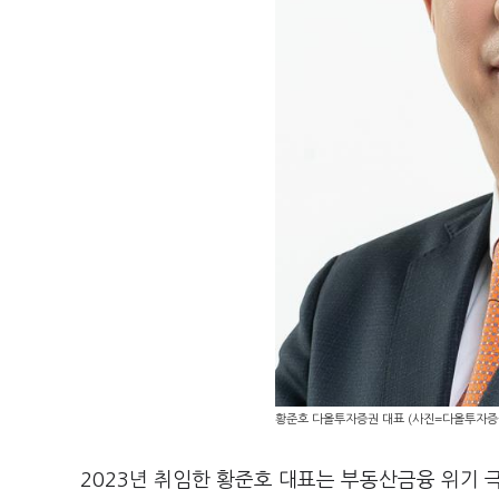
황준호 다올투자증권 대표 (사진=다올투자증
2023년 취임한 황준호 대표는 부동산금융 위기 