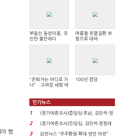
부동산 동상이몽, 국
여름철 온열질환 보
민만 불안하다
험으로 대비
"은퇴자는 어디로 가
100년 정당
나"…고려장 세법 비
판 확산
인기뉴스
1
(정기여론조사)②당심·호남, 김민석-정
청래 '초접전'...
2
(정기여론조사)①당심, 김민석·정청래
'초접전'…대통령 ...
해야 했
3
삼전닉스 “주주환원 확대 방안 마련”…