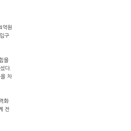
64억원
차입구
 힘을
섰다.
중을 차
본격화
계 전