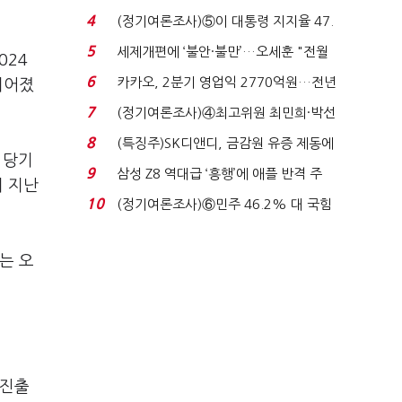
로이터에 성명...
4
(정기여론조사)⑤이 대통령 지지율 47.
7%…일주일 만에 ...
5
세제개편에 ‘불안·불만’…오세훈 "전월
024
세 구하기 더 ...
6
카카오, 2분기 영업익 2770억원…전년
이어졌
비 36% 증가...
7
(정기여론조사)④최고위원 최민희·박선
원 '양강'…서미...
8
(특징주)SK디앤디, 금감원 유증 제동에
 당기
장 초반 상한가...
9
삼성 Z8 역대급 ‘흥행’에 애플 반격 주
져 지난
목…9월 ‘폴...
10
(정기여론조사)⑥민주 46.2% 대 국힘
31.0%…오차범위 밖 ...
는 오
 진출