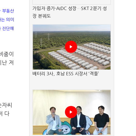
가입자 증가·AIDC 성장…SKT 2분기 성
다 부동산
장 본궤도
다는 의미
을 진단해
 비중이
지난 저
배터리 3사, 호남 ESS 시장서 ‘격돌’
순자씨
써 다