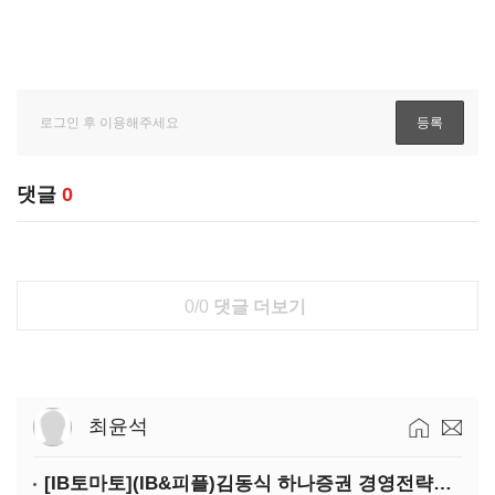
댓글
0
0/0
댓글 더보기
최윤석
[IB토마토](IB&피플)김동식 하나증권 경영전략본부장