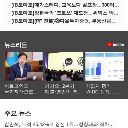
[IB토마토]메가스터디, 교육보다 골프장…300억 대여 뒤 보증 리스크
[IB토마토]장현국의 '크로쓰' 재도전…위믹스 악몽 지울 수 있나
[IB토마토](PF 잔불)③다올투자증권, 부동산금융 줄였지만 정상화는 진행형
뉴스리듬
비트코인도
카카오, 2분기
가입자 증가
국가자산으로…'
매출·영업익 역대
·AIDC 성장…
보관·평가·처분'
최대…에이전트
SKT 2분기 성장
기준은 숙제
AI 수익화 관건
본궤도
주요 뉴스
김민석, 누적 45.42%로 경선 1위…정청래와 격차