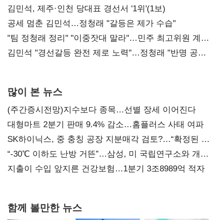
0.86%p(2보)
김민석, 제주·인천 당대표 경선서 '1위'(1보)
공세 멈춘 김민석…정청래 "갈등은 제가 수습"
"팀 정청래 정리" "이중잣대 말라"…민주 최고위원 계파
다툼 격화
김민석 "경선갈등 완전 제로 노력"…정청래 "반명 공세
사과부터"
많이 본 뉴스
(주간증시전망)지수보다 종목…선별 장세 이어진다
대형마트 2분기 판매 9.4% 감소…홈플러스 사태 여파
SK하이닉스, 중 충칭 공장 지분매각 검토?…“확정된 바
없어”
“-30℃ 이하도 난방 거뜬”…삼성, 미 국립연구소와 개발
협력
지출이 수입 앞지른 건강보험…1분기 3조8989억 적자
함께 볼만한 뉴스