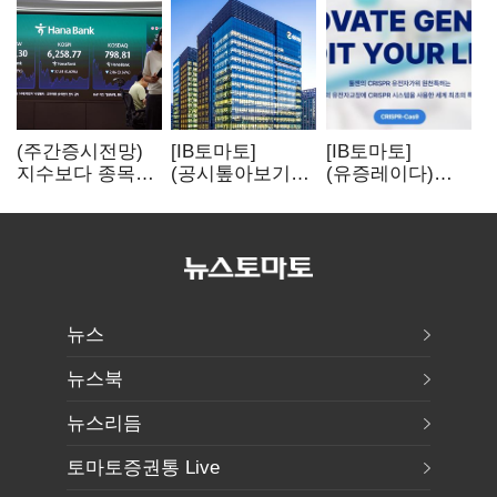
(주간증시전망)
[IB토마토]
[IB토마토]
지수보다 종목…
(공시톺아보기)
(유증레이다)
선별 장세
수주 공시, 왜
툴젠, 조달액
이어진다
바로 매출로
3분의 1 토막…
잡히지 않을까
특허소송
비용부터 챙긴다
뉴스
뉴스북
뉴스리듬
토마토증권통 Live