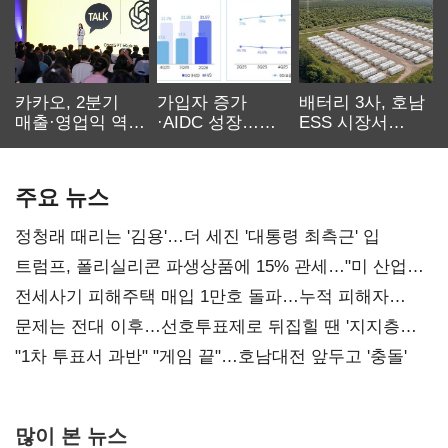
카카오, 2분기
가입자 증가
배터리 3사, 호남
매출·영업익 역대
·AIDC 성장…
ESS 시장서
최대…에이전트
SKT 2분기 성장
‘격돌’
AI 수익화 관건
본궤도
주요 뉴스
정청래 때리는 '김용'…더 세진 '대통령 최측근' 입
트럼프, 폴리실리콘 파생상품에 15% 관세…"미 산업
재건"
전세사기 피해주택 매입 1만호 돌파…누적 피해자
4만278명
문제는 전대 이후…선호투표제로 뒤집힐 땐 '지지층
불복'
"1차 투표서 과반" "게임 끝"…호남대전 앞두고 '충돌'
많이 본 뉴스