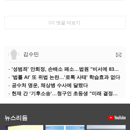
0/0
댓글 더보기
김수민
'성범죄' 안희정, 손배소 패소…법원 "비서에 8347만원 배상"
'법률 AI' 또 위법 논란…'로톡 사태' 학습효과 없다
공수처 명운, 채상병 수사에 달렸다
헌재 간 ‘기후소송’…청구인 초등생 "미래 결정할 중요한 소송"
뉴스리듬