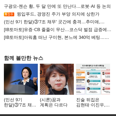
구광모-젠슨 황, 두 달 만에 또 만난다…로봇·AI 등 논의
윙입푸드, 경영진 주가 부양 의지에 상한가
(민선 9기 한달)③'7조 채무' 곳간에 충격…추미애,
20년만에 '비상재정' 선언 승부수
[IB토마토]유증·CB 줄줄이 무산…코스닥 벌점 급증에
상폐 압박
[IB토마토]아워홈 떠난 구미현, 본느에 340억 베팅…
가족 지배체제 구축
함께 볼만한 뉴스
(민선 9기
(시론)꿈과
진술 뒤집은
한달)③'7조 채무'
계획은 다르다
김현태·이진우,
곳간에 충격…
박안수는 "국가에
추미애, 20년만에
헌신"…법정서