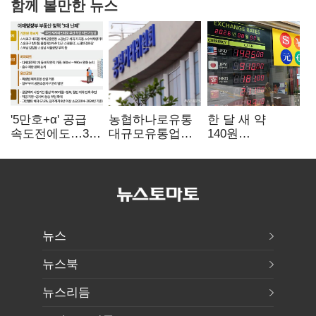
함께 볼만한 뉴스
'5만호+α' 공급
농협하나로유통
한 달 새 약
속도전에도…3대
대규모유통업법
140원
난제 '첩첩산중'
위반 적발…
급락…'역대급
공정위, 과징금
엔저'에 원화
4억6200만원
변곡점
부과
뉴스
뉴스북
뉴스리듬