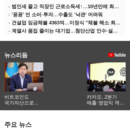
법인세 줄고 직장인 근로소득세↑…10년만에 최대치
'꽁꽁' 언 소비·투자…수출도 '낙관' 어려워
건설업 임금체불 4363억…이정식 "체불 해소 최우선"
계열사 몸집 줄이는 대기업…첨단산업 인수·설립에 '분주'
뉴스리듬
비트코인도
카카오, 2분기
국가자산으로…'
매출·영업익 역대
보관·평가·처분'
최대…에이전트
기준은 숙제
AI 수익화 관건
주요 뉴스