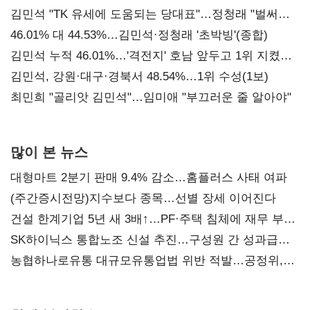
김민석 "TK 유세에 도움되는 당대표"…정청래 "벌써
대표된 양 당직 배분"
46.01% 대 44.53%…김민석·정청래 '초박빙'(종합)
김민석 누적 46.01%…'격전지' 호남 앞두고 1위 지켰다
(2보)
김민석, 강원·대구·경북서 48.54%…1위 수성(1보)
최민희 "골리앗 김민석"…임미애 "부끄러운 줄 알아야"
많이 본 뉴스
대형마트 2분기 판매 9.4% 감소…홈플러스 사태 여파
(주간증시전망)지수보다 종목…선별 장세 이어진다
건설 한계기업 5년 새 3배↑…PF·주택 침체에 재무 부담
확대
SK하이닉스 통합노조 신설 추진…구성원 간 성과급
불만 확산
농협하나로유통 대규모유통업법 위반 적발…공정위,
과징금 4억6200만원 부과