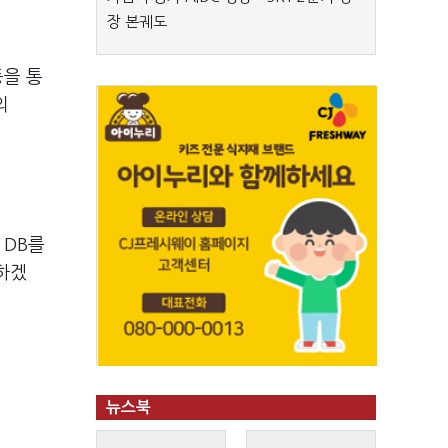
장 본궤도
등을 통
의
 DB를
하겠
뉴스북