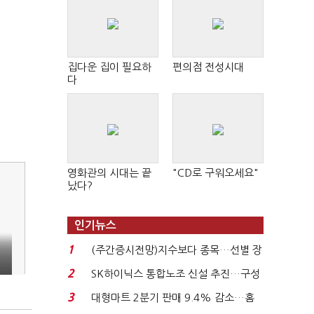
집다운 집이 필요하
편의점 전성시대
다
영화관의 시대는 끝
"CD로 구워오세요"
났다?
인기뉴스
1
(주간증시전망)지수보다 종목…선별 장
세 이어진다...
2
SK하이닉스 통합노조 신설 추진…구성
원간 성과급 불...
3
대형마트 2분기 판매 9.4% 감소…홈