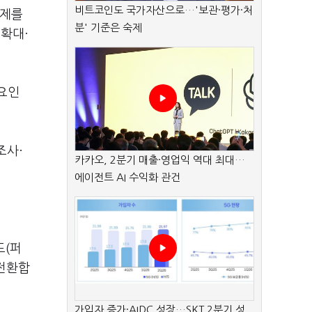
비트코인도 국가자산으로…'보관·평가·처
문제를
분' 기준은 숙제
확대·
요인
조사·
카카오, 2분기 매출·영업익 역대 최대…
에이전트 AI 수익화 관건
드(퍼
전환합
가입자 증가·AIDC 성장…SKT 2분기 성