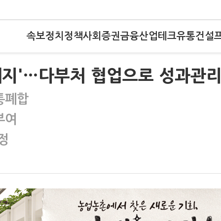
속보
정치
정책
사회
증권
금융
산업
테크
유통
건설
폐지'…다부처 협업으로 성과관
·통폐합
부여
정