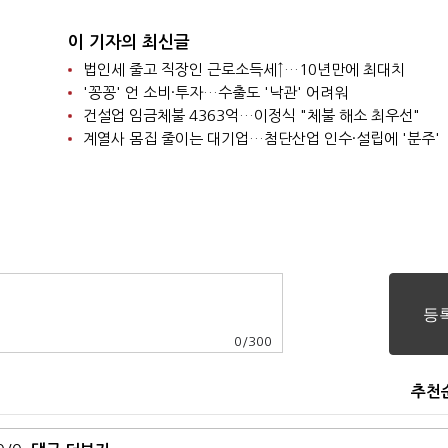
이 기자의 최신글
법인세 줄고 직장인 근로소득세↑…10년만에 최대치
'꽁꽁' 언 소비·투자…수출도 '낙관' 어려워
건설업 임금체불 4363억…이정식 "체불 해소 최우선"
계열사 몸집 줄이는 대기업…첨단산업 인수·설립에 '분주'
0
/
300
추천