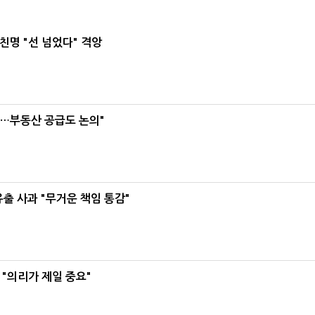
친명 "선 넘었다" 격앙
리…부동산 공급도 논의"
유출 사과 "무거운 책임 통감"
"의리가 제일 중요"