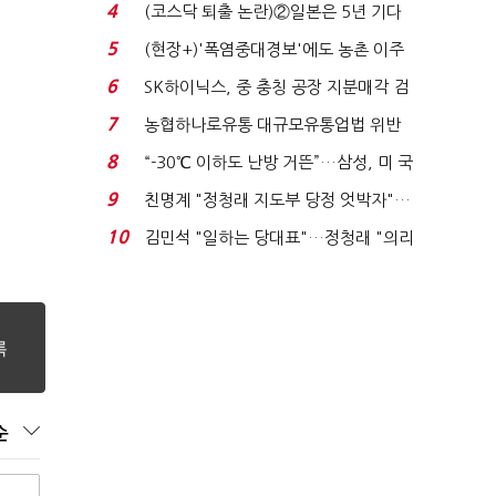
플러스 사태 여파...
4
(코스닥 퇴출 논란)②일본은 5년 기다
려주는데 우리는 ...
5
(현장+)'폭염중대경보'에도 농촌 이주
노동자는 강행군…'야...
6
SK하이닉스, 중 충칭 공장 지분매각 검
토?…“확정된 바...
7
농협하나로유통 대규모유통업법 위반
적발…공정위, 과...
8
“-30℃ 이하도 난방 거뜬”…삼성, 미 국
립연구소와 개...
9
친명계 "정청래 지도부 당정 엇박자"…
친청계 "신천지 오...
10
김민석 "일하는 당대표"…정청래 "의리
가 제일 중요"...
순