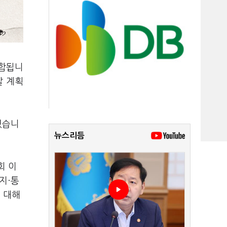
폐합됩니
갈 계획
혔습니
뉴스리듬
회 이
지·통
 대해