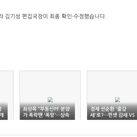
라 김기성 편집국장이 최종 확인·수정했습니다.
감
최상목 "부동산PF 분양
경제 선순환 '줄감
개
가 폭락땐 '폭망'…상속
세'로?…핀셋 감세 VS
세 개편 신중"
총선용 감세