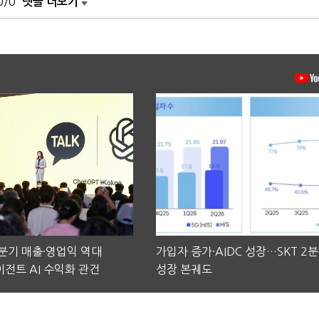
0/0
댓글 더보기
2분기 매출·영업익 역대
가입자 증가·AIDC 성장…SKT 2
전트 AI 수익화 관건
성장 본궤도